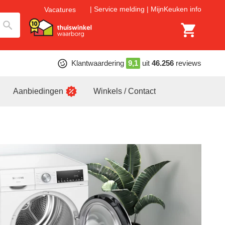
Service melding
MijnKeuken info
Vacatures
Klantwaardering
9,1
uit
46.256
reviews
Aanbiedingen
Winkels / Contact