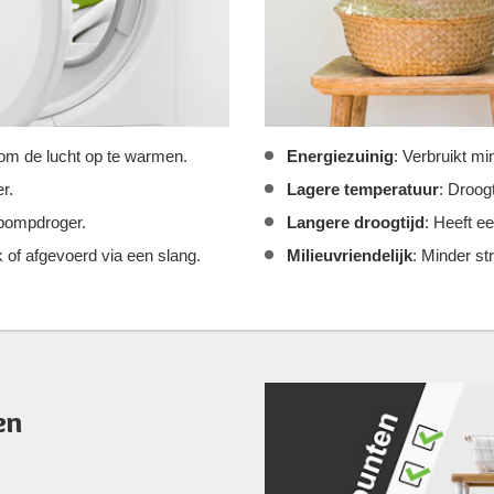
om de lucht op te warmen.
Energiezuinig
: Verbruikt m
r.
Lagere temperatuur
: Droog
epompdroger.
Langere droogtijd
: Heeft e
of afgevoerd via een slang.
Milieuvriendelijk
: Minder st
en