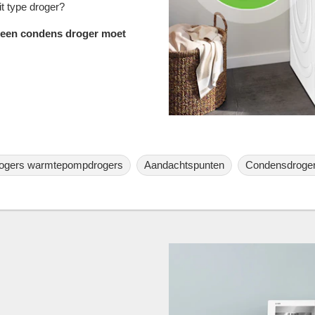
t type droger?
r een condens droger moet
rogers warmtepompdrogers
Aandachtspunten
Condensdroger