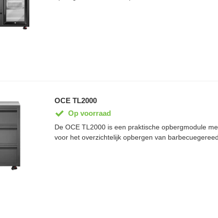
ingrediënten, stromend water en barbecueaccessoires
handbereik. Het duurzame RVS 304 werkblad en de
afwerking maken de module geschikt voor jarenlang b
onderdeel van het modulaire OCE Terra Line-systee
eenvoudig te combineren met andere buitenkeukenmo
op maat gemaakte buitenkeuken.
OCE TL2000
Op voorraad
De OCE TL2000 is een praktische opbergmodule met 
voor het overzichtelijk opbergen van barbecuegeree
accessoires. Het duurzame RVS 304 werkblad biedt e
bestand tegen uiteenlopende weersomstandigheden. 
soft-close laden geniet je van extra gebruiksgemak
afwerking. Als onderdeel van het modulaire OCE Terr
TL2000 eenvoudig te combineren met andere buite
een opstelling die volledig aansluit op jouw wensen.