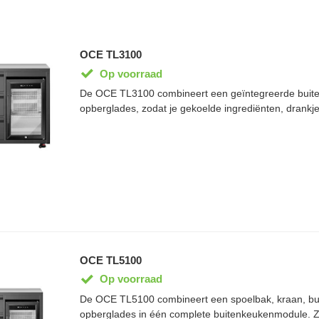
OCE TL3100
Op voorraad
De OCE TL3100 combineert een geïntegreerde buite
opberglades, zodat je gekoelde ingrediënten, drankj
barbecueaccessoires altijd binnen handbereik hebt
werkblad is weerbestendig en eenvoudig schoon te h
robuuste afwerking is de module geschikt voor jarenl
onderdeel van het modulaire OCE Terra Line-systee
eenvoudig te combineren met andere buitenkeukenm
complete buitenkeuken.
OCE TL5100
Op voorraad
De OCE TL5100 combineert een spoelbak, kraan, bui
opberglades in één complete buitenkeukenmodule. Z