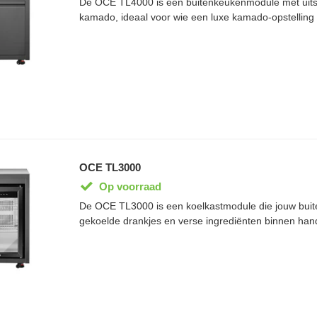
De OCE TL4000 is een buitenkeukenmodule met uitsp
kamado, ideaal voor wie een luxe kamado-opstelling 
duurzame RVS 304 werkblad is bestand tegen uitee
weersomstandigheden en biedt een stevige werkruimt
Dankzij de soft-open en soft-close laden berg je b
accessoires netjes en geruisloos op. Als onderdeel 
Terra Line-systeem is de TL4000 eenvoudig te comb
buitenkeukenmodules voor een volledig op maat ge
OCE TL3000
Op voorraad
De OCE TL3000 is een koelkastmodule die jouw buit
gekoelde drankjes en verse ingrediënten binnen hand
duurzame RVS 304 werkblad is de module bestand t
weersomstandigheden en eenvoudig schoon te houd
afwerking maakt hem geschikt voor jarenlang buiteng
van het modulaire OCE Terra Line-systeem is de TL
combineren met andere buitenkeukenmodules, zodat 
buitenkeuken stap voor stap kunt uitbreiden.