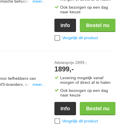
amische behuizing wordt
meer...
eren grillrooster zorgt
Ook bezorgen op een dag
naar keuze
grillsmaak. De kamado is
 Dankzij het compacte
Info
Bestel nu
errassen en perfect te
lvolle, geïntegreerde
Vergelijk dit product
Adviesprijs
2899,-
1899,-
Levering mogelijk vanaf
or liefhebbers van
morgen of direct af te halen
RVS-branders, een
meer...
ijbrander voor het
Ook bezorgen op een dag
naar keuze
uste constructie en
f gebruik in de
Info
Bestel nu
rra Line-systeem is de
dere
Vergelijk dit product