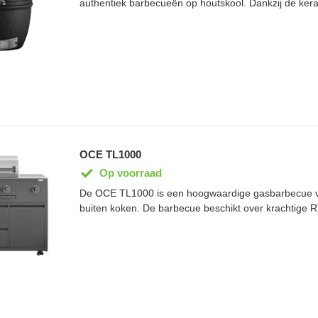
authentiek barbecueën op houtskool. Dankzij de ker
de warmte uitstekend vastgehouden, terwijl het gietijz
voor een gelijkmatige garing en een karakteristieke 
geschikt voor grillen, roken, bakken en slowcooken.
formaat is hij ideaal voor kleinere buitenkeukens of t
combineren met de OCE TL4000-module voor een stij
buitenkeuken.
OCE TL1000
Op voorraad
De OCE TL1000 is een hoogwaardige gasbarbecue vo
buiten koken. De barbecue beschikt over krachtige 
duurzaam gietijzeren grillrooster en een praktische z
bereiden van sauzen of bijgerechten. Dankzij de robu
weerbestendige afwerking is hij geschikt voor intensie
buitenlucht. Als onderdeel van het modulaire OCE Te
TL1000 bovendien eenvoudig te combineren met an
buitenkeukenmodules voor een complete opstelling.