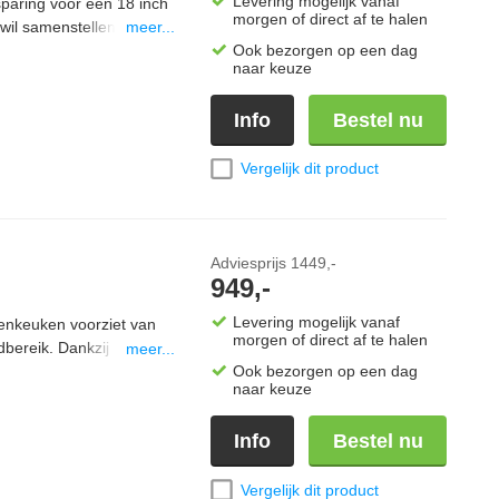
Levering mogelijk vanaf
aring voor een 18 inch
morgen of direct af te halen
wil samenstellen. Het
meer...
nlopende
Ook bezorgen op een dag
naar keuze
e tijdens het koken.
arbecuegereedschap en
Info
Bestel nu
van het modulaire OCE
ineren met andere
maakte buitenkeuken.
Vergelijk dit product
Adviesprijs
1449,-
949,-
Levering mogelijk vanaf
enkeuken voorziet van
morgen of direct af te halen
bereik. Dankzij het
meer...
egen uiteenlopende
Ook bezorgen op een dag
naar keuze
en. De robuuste
ebruik. Als onderdeel
Info
Bestel nu
3000 eenvoudig te
je jouw ideale
Vergelijk dit product