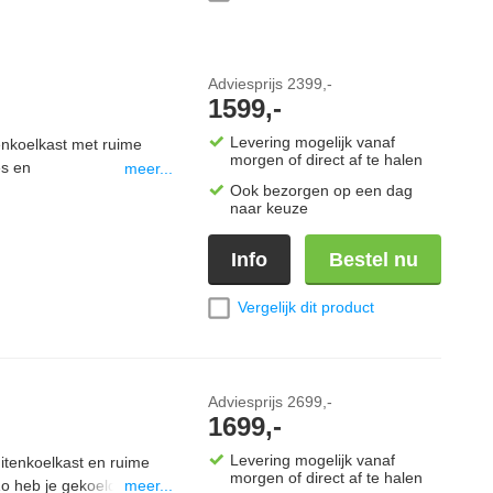
Adviesprijs
2399,-
1599,-
Levering mogelijk vanaf
nkoelkast met ruime
morgen of direct af te halen
es en
meer...
. Het duurzame RVS 304
Ook bezorgen op een dag
naar keuze
ouden. Dankzij de
ang buitengebruik. Als
Info
Bestel nu
m is de TL3100
odules voor een
Vergelijk dit product
Adviesprijs
2699,-
1699,-
Levering mogelijk vanaf
tenkoelkast en ruime
morgen of direct af te halen
o heb je gekoelde
meer...