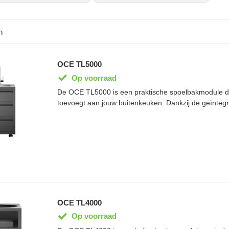
ten. Wil je klein beginnen? Of liever een complete buitenkeuken kope
et budget. En anders dan bij veel aanbieders zie je vooraf wat onze b
amen.
n
OCE TL5000
Op voorraad
De OCE TL5000 is een praktische spoelbakmodule di
toevoegt aan jouw buitenkeuken. Dankzij de geïnteg
en ruime opberglades heb je altijd water en opbergr
tijdens het koken. De module is vervaardigd uit duu
materialen en voorzien van een RVS 304 werkblad v
levensduur. Als onderdeel van het modulaire OCE Ter
TL5000 eenvoudig te combineren met andere buiten
jouw ideale buitenkeuken stap voor stap kunt uitbrei
OCE TL4000
Op voorraad