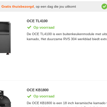
Gratis thuisbezorgd
, op een dag die jou uitkomt
OCE TL4100
Op voorraad
De OCE TL4100 is een buitenkeukenmodule met uitsp
kamado, Het duurzame RVS 304 werkblad biedt extra
bestand tegen uiteenlopende weersomstandigheden.
constructie is de module geschikt voor jarenlang bui
van het modulaire OCE Terra Line-systeem is de TL
combineren met andere buitenkeukenmodules voor 
buitenkeuken op maat.
OCE KB1800
Op voorraad
De OCE KB1800 is een 18 inch keramische kamado v