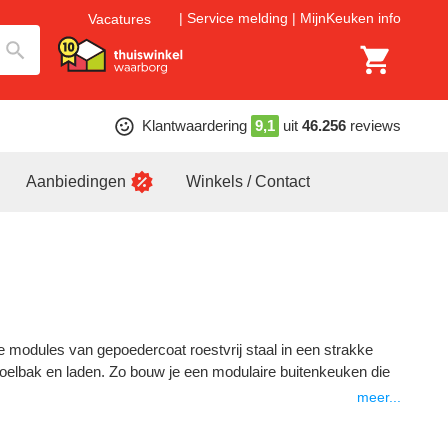
Service melding
MijnKeuken info
Vacatures
Klantwaardering
9,1
uit
46.256
reviews
Aanbiedingen
Winkels / Contact
 modules van gepoedercoat roestvrij staal in een strakke
poelbak en laden. Zo bouw je een modulaire buitenkeuken die
meer...
riaal en afwerking die je van een binnenkeuken kent, nemen we