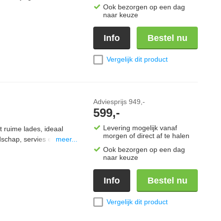
 altijd binnen
Ook bezorgen op een dag
naar keuze
 weerbestendige
uitengebruik. Als
Info
Bestel nu
m is de TL5100
dules voor een volledig
Vergelijk dit product
Adviesprijs
949,-
599,-
Levering mogelijk vanaf
ruime lades, ideaal
morgen of direct af te halen
dschap, servies en
meer...
xtra werkruimte en is
Ook bezorgen op een dag
naar keuze
Dankzij de soft-open en
 en een hoogwaardige
Info
Bestel nu
a Line-systeem is de
nkeukenmodules voor
Vergelijk dit product