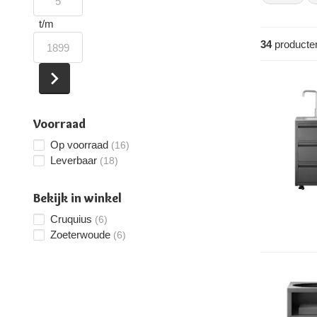
mee naar bui
formaat én h
t/m
opstelling s
34
producte
Voorraad
Op voorraad
(16)
Leverbaar
(18)
Bekijk in winkel
Cruquius
(6)
Zoeterwoude
(6)