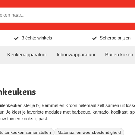
3 échte winkels
Scherpe prijzen
Keukenapparatuur
Inbouwapparatuur
Buiten koken
nkeukens
tenkeuken stel je bij Bemmel en Kroon helemaal zelf samen uit losse
eur. Je kiest je favoriete modules met barbecue, kamado, koelkast, s
ouw tuin en kookstijl past.
uim 66 jaar keukenspecialist. Diezelfde aandacht voor indeling, mate
Buitenkeuken samenstellen
Materiaal en weersbestendigheid