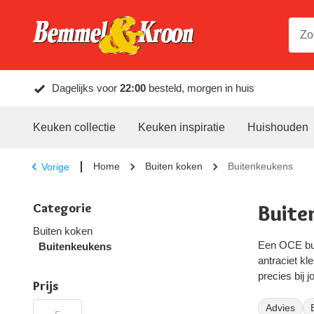
Dagelijks voor
22:00
besteld, morgen in huis
Keuken collectie
Keuken inspiratie
Huishouden
Home
Buiten koken
Buitenkeukens
Vorige
Categorie
Buite
Buiten koken
Een OCE bui
Buitenkeukens
antraciet kl
precies bij j
Prijs
We zijn al r
Advies