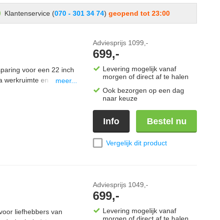
Klantenservice (
070 - 301 34 74
)
geopend tot 23:00
Adviesprijs
1099,-
699,-
Levering mogelijk vanaf
aring voor een 22 inch
morgen of direct af te halen
 werkruimte en is
meer...
 Dankzij de robuuste
Ook bezorgen op een dag
naar keuze
tengebruik. Als onderdeel
4100 eenvoudig te
Info
Bestel nu
een complete
Vergelijk dit product
Adviesprijs
1049,-
699,-
Levering mogelijk vanaf
oor liefhebbers van
morgen of direct af te halen