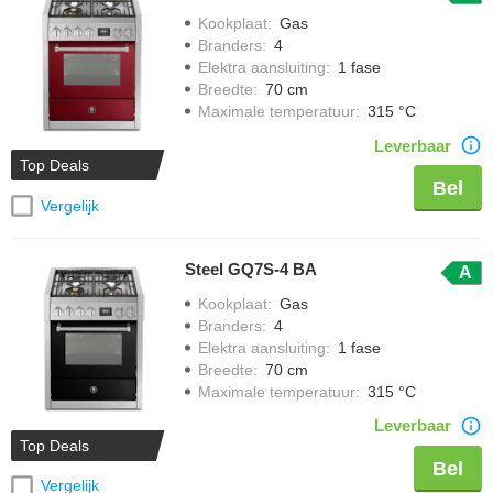
Kookplaat
:
Gas
Branders
:
4
Elektra aansluiting
:
1 fase
Breedte
:
70 cm
Maximale temperatuur
:
315 °C
Leverbaar
Top Deals
Bel
Vergelijk
Steel GQ7S-4 BA
A
Kookplaat
:
Gas
Branders
:
4
Elektra aansluiting
:
1 fase
Breedte
:
70 cm
Maximale temperatuur
:
315 °C
Leverbaar
Top Deals
Bel
Vergelijk