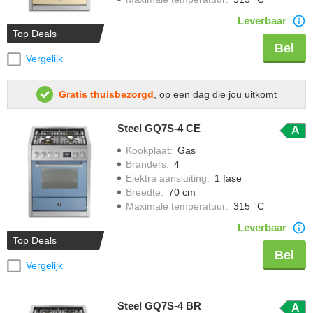
Leverbaar
Top Deals
Bel
Vergelijk
Gratis thuisbezorgd
, op een dag die jou uitkomt
Steel GQ7S-4 CE
A
Kookplaat
:
Gas
Branders
:
4
Elektra aansluiting
:
1 fase
Breedte
:
70 cm
Maximale temperatuur
:
315 °C
Leverbaar
Top Deals
Bel
Vergelijk
Steel GQ7S-4 BR
A