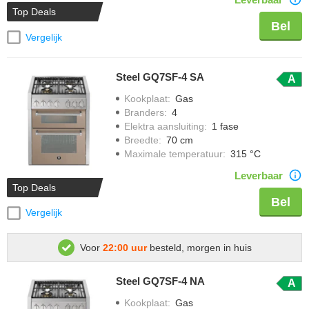
Top Deals
Bel
Vergelijk
Steel GQ7SF-4 SA
A
Kookplaat
:
Gas
Branders
:
4
Elektra aansluiting
:
1 fase
Breedte
:
70 cm
Maximale temperatuur
:
315 °C
Leverbaar
Top Deals
Bel
Vergelijk
Voor
22:00 uur
besteld, morgen in huis
Steel GQ7SF-4 NA
A
Kookplaat
:
Gas