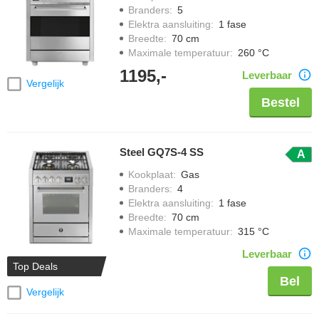
Branders
:
5
Elektra aansluiting
:
1 fase
Breedte
:
70 cm
Maximale temperatuur
:
260 °C
1195,-
Leverbaar
Vergelijk
Bestel
Steel GQ7S-4 SS
A
Kookplaat
:
Gas
Branders
:
4
Elektra aansluiting
:
1 fase
Breedte
:
70 cm
Maximale temperatuur
:
315 °C
Leverbaar
Top Deals
Bel
Vergelijk