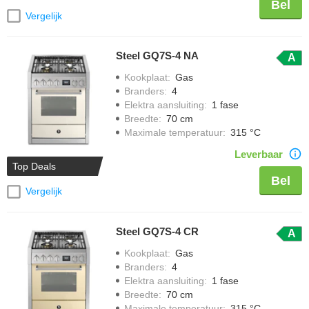
Bel
Vergelijk
Steel GQ7S-4 NA
A
Kookplaat
:
Gas
Branders
:
4
Elektra aansluiting
:
1 fase
Breedte
:
70 cm
Maximale temperatuur
:
315 °C
Leverbaar
Top Deals
Bel
Vergelijk
Steel GQ7S-4 CR
A
Kookplaat
:
Gas
Branders
:
4
Elektra aansluiting
:
1 fase
Breedte
:
70 cm
Maximale temperatuur
:
315 °C