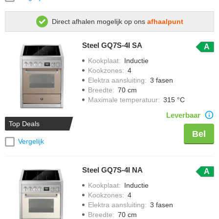
Direct afhalen mogelijk op ons
afhaalpunt
Steel GQ7S-4I SA
A
Kookplaat
:
Inductie
Kookzones
:
4
Elektra aansluiting
:
3 fasen
Breedte
:
70 cm
Maximale temperatuur
:
315 °C
Leverbaar
Top Deals
Bel
Vergelijk
Steel GQ7S-4I NA
A
Kookplaat
:
Inductie
Kookzones
:
4
Elektra aansluiting
:
3 fasen
Breedte
:
70 cm