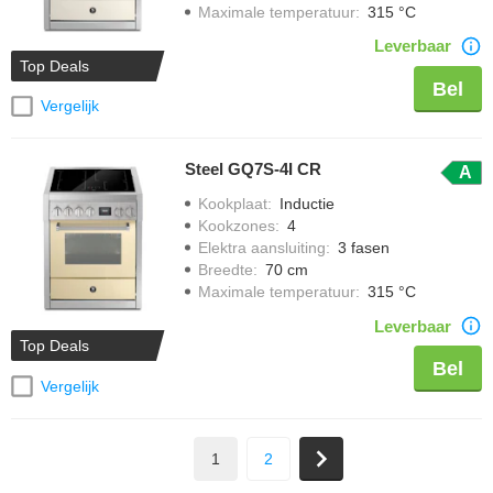
Maximale temperatuur
:
315 °C
Leverbaar
Top Deals
Bel
Vergelijk
Steel GQ7S-4I CR
A
Kookplaat
:
Inductie
Kookzones
:
4
Elektra aansluiting
:
3 fasen
Breedte
:
70 cm
Maximale temperatuur
:
315 °C
Leverbaar
Top Deals
Bel
Vergelijk
1
2