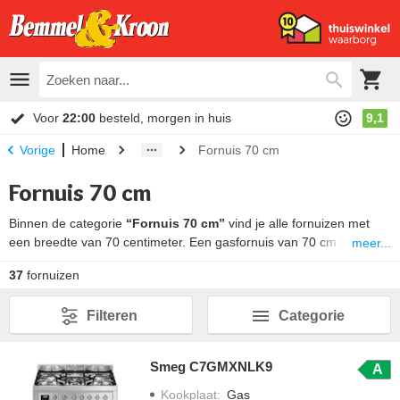
Voor
22:00
besteld, morgen in huis
9,1
Home
Fornuis 70 cm
Vorige
Fornuis 70 cm
Binnen de categorie
“Fornuis 70 cm”
vind je alle fornuizen met
een breedte van 70 centimeter. Een gasfornuis van 70 cm breed
meer...
beschikt meestal over 4 branders. Smeg biedt echter ook 5 pits
37
fornuizen
gasfornuizen met een wok-brander.
Filteren
Categorie
Smeg C7GMXNLK9
A
Kookplaat
:
Gas