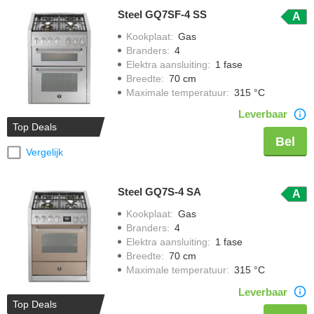
Steel GQ7SF-4 SS
A
Kookplaat
:
Gas
Branders
:
4
Elektra aansluiting
:
1 fase
Breedte
:
70 cm
Maximale temperatuur
:
315 °C
Leverbaar
Top Deals
Bel
Vergelijk
Steel GQ7S-4 SA
A
Kookplaat
:
Gas
Branders
:
4
Elektra aansluiting
:
1 fase
Breedte
:
70 cm
Maximale temperatuur
:
315 °C
Leverbaar
Top Deals