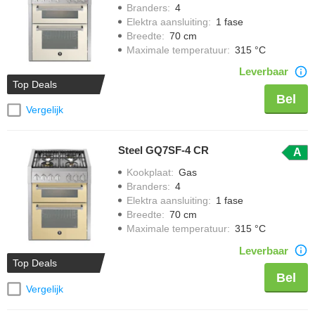
Branders
:
4
Elektra aansluiting
:
1 fase
Breedte
:
70 cm
Maximale temperatuur
:
315 °C
Leverbaar
Top Deals
Bel
Vergelijk
Steel GQ7SF-4 CR
A
Kookplaat
:
Gas
Branders
:
4
Elektra aansluiting
:
1 fase
Breedte
:
70 cm
Maximale temperatuur
:
315 °C
Leverbaar
Top Deals
Bel
Vergelijk