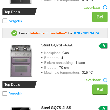
Leverbaar
Top Deals
Bel
Vergelijk
Liever
telefonisch bestellen?
Bel
070 - 301 34 74
Steel GQ7SF-4 AA
A
Kookplaat
:
Gas
Branders
:
4
Elektra aansluiting
:
1 fase
Breedte
:
70 cm
Maximale temperatuur
:
315 °C
Leverbaar
Top Deals
Bel
Vergelijk
Steel GQ7S-4I SS
A