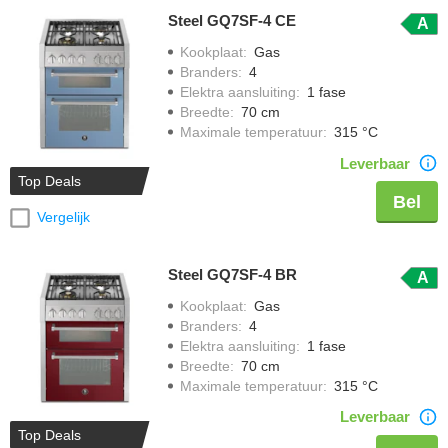
Steel GQ7SF-4 CE
A
Kookplaat
:
Gas
Branders
:
4
Elektra aansluiting
:
1 fase
Breedte
:
70 cm
Maximale temperatuur
:
315 °C
Leverbaar
Top Deals
Bel
Vergelijk
Steel GQ7SF-4 BR
A
Kookplaat
:
Gas
Branders
:
4
Elektra aansluiting
:
1 fase
Breedte
:
70 cm
Maximale temperatuur
:
315 °C
Leverbaar
Top Deals