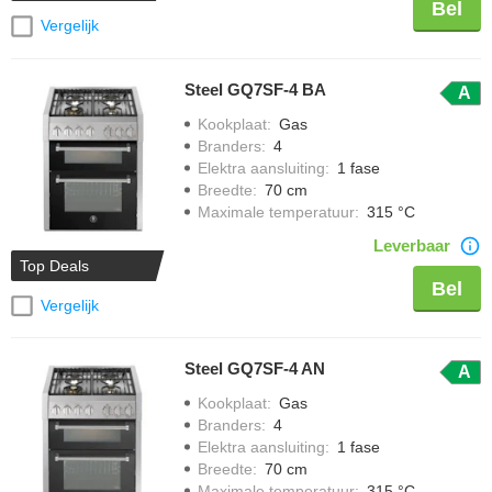
Bel
Vergelijk
Steel GQ7SF-4 BA
A
Kookplaat
:
Gas
Branders
:
4
Elektra aansluiting
:
1 fase
Breedte
:
70 cm
Maximale temperatuur
:
315 °C
Leverbaar
Top Deals
Bel
Vergelijk
Steel GQ7SF-4 AN
A
Kookplaat
:
Gas
Branders
:
4
Elektra aansluiting
:
1 fase
Breedte
:
70 cm
Maximale temperatuur
:
315 °C