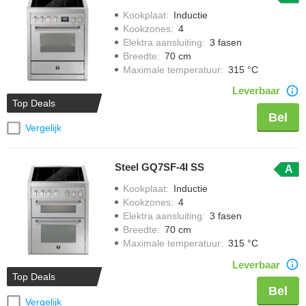
Kookplaat
:
Inductie
Kookzones
:
4
Elektra aansluiting
:
3 fasen
Breedte
:
70 cm
Maximale temperatuur
:
315 °C
Leverbaar
Top Deals
Bel
Vergelijk
Steel GQ7SF-4I SS
A
Kookplaat
:
Inductie
Kookzones
:
4
Elektra aansluiting
:
3 fasen
Breedte
:
70 cm
Maximale temperatuur
:
315 °C
Leverbaar
Top Deals
Bel
Vergelijk