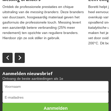
Ontdek de professionele prestaties en chique
Boretti helpt 
uitstraling van de
messing branders
. Deze branders
heel eenvoudi
van duurzaam, hoogwaardig materiaal geven het
ovenkuip van h
gasfornuis die professionele touch. Messing levert
opvallend sne
een aanzienlijk betere verbranding (25% meer
katalytische 
rendement) ten opzichte van reguliere branders.
maken het je m
Hierdoor zijn ze ook stiller in gebruik.
vet door oxida
200°C. Dit bes
Aanmelden nieuwsbrief
Ontvang de beste aanbiedingen als 1e
Aanmelden