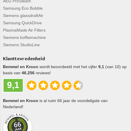
AEG ProSteam
Samsung Eco Bubble
Siemens glassdraftAir
Samsung QuickDrive
PlasmaMade Air Filters
Siemens koffiemachine
Siemens StudioLine
Klanttevredenheid
Bemmel en Kroon
wordt beoordeeld met het cijfer
9,1
(van 10) op
basis van
46.256
reviews!
9,1
Bemmel en Kroon
is al ruim 66 jaar de voordeligste van
Nederland!