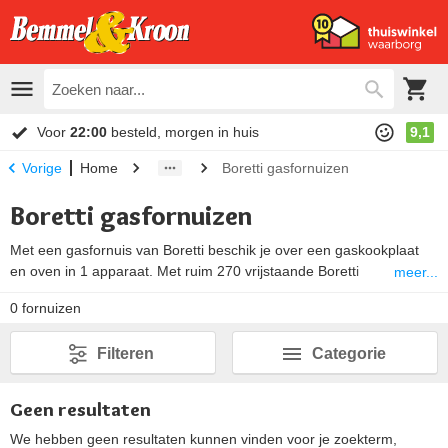
Voor
22:00
besteld, morgen in huis
9,1
Home
Boretti gasfornuizen
Vorige
Boretti gasfornuizen
Met een gasfornuis van Boretti beschik je over een gaskookplaat
en oven in 1 apparaat. Met ruim 270 vrijstaande Boretti
meer...
gasfornuizen vind je bij Bemmel & Kroon altijd een geschikt fornuis.
0
fornuizen
De meeste gasfornuizen van Boretti zijn 90 cm breed. Hierbij heb je
de keuze uit 4 tot 6 gaspitten. Maar een (dual fuel) wokbrander en
Filteren
Categorie
een Fry-Top behoren ook tot de mogelijkheden. Bovendien kan je
kiezen uit 1 tot 3 ovens.
Geen resultaten
We hebben geen resultaten kunnen vinden voor je zoekterm,