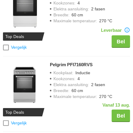
Kookzones
:
4
Elektra aansluiting
:
2 fasen
Breedte
:
60 cm
Maximale temperatuur
:
270 °C
Leverbaar
Top Deals
Bel
Vergelijk
Pelgrim PFI7160RVS
Kookplaat
:
Inductie
Kookzones
:
4
Elektra aansluiting
:
2 fasen
Breedte
:
60 cm
Maximale temperatuur
:
270 °C
Vanaf 13 aug.
Top Deals
Bel
Vergelijk