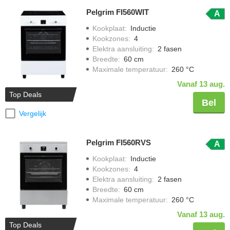
Pelgrim FI560WIT
A
Kookplaat
:
Inductie
Kookzones
:
4
Elektra aansluiting
:
2 fasen
Breedte
:
60 cm
Maximale temperatuur
:
260 °C
Vanaf 13 aug.
Top Deals
Bel
Vergelijk
Pelgrim FI560RVS
A
Kookplaat
:
Inductie
Kookzones
:
4
Elektra aansluiting
:
2 fasen
Breedte
:
60 cm
Maximale temperatuur
:
260 °C
Vanaf 13 aug.
Top Deals