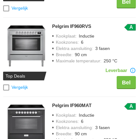
Bel
Vergelijk
Pelgrim IF960RVS
A
Kookplaat
:
Inductie
Kookzones
:
6
Elektra aansluiting
:
3 fasen
Breedte
:
90 cm
Maximale temperatuur
:
250 °C
Leverbaar
Top Deals
Bel
Vergelijk
Pelgrim IF960MAT
A
Kookplaat
:
Inductie
Kookzones
:
6
Elektra aansluiting
:
3 fasen
Breedte
:
90 cm