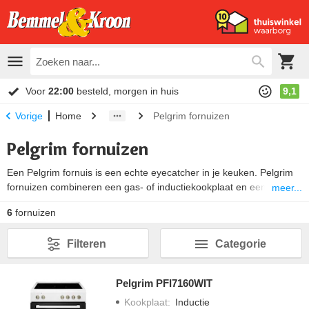
Voor
22:00
besteld, morgen in huis
9,1
Home
Pelgrim fornuizen
Vorige
Pelgrim fornuizen
Een Pelgrim fornuis is een echte eyecatcher in je keuken. Pelgrim
fornuizen combineren een gas- of inductiekookplaat en een oven
meer...
met één of twee ovens. Een
inductie of gasfornuis
van Pelgrim kan
6
fornuizen
zowel vrijstaand als tussen de keukenkastjes worden geplaatst.
Pelgrim heeft fornuizen van 60 cm maar ook van 90 cm breed.
Filteren
Categorie
Heerlijke gerechten bereiden voor de hele familie is met een breder
fornuis een fluitje van een cent. Bovendien geeft deze je keuken
een prachtige, professionele uitstraling.
Pelgrim PFI7160WIT
Kookplaat
:
Inductie