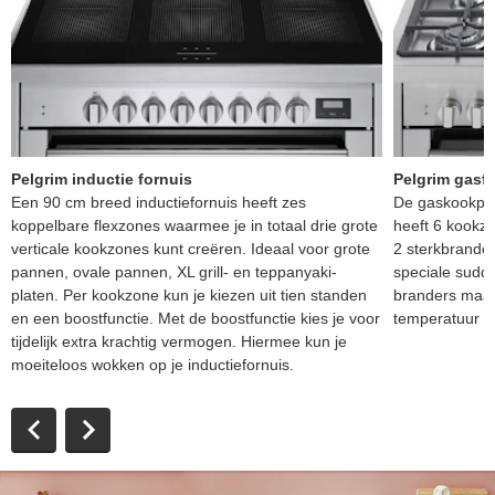
Pelgrim inductie fornuis
Pelgrim gasf
Een 90 cm breed inductiefornuis heeft zes
De gaskookpla
koppelbare flexzones waarmee je in totaal drie grote
heeft 6 kookz
verticale kookzones kunt creëren. Ideaal voor grote
2 sterkbrande
pannen, ovale pannen, XL grill- en teppanyaki-
speciale sudd
platen. Per kookzone kun je kiezen uit tien standen
branders maak 
en een boostfunctie. Met de boostfunctie kies je voor
temperatuur kl
tijdelijk extra krachtig vermogen. Hiermee kun je
moeiteloos wokken op je inductiefornuis.