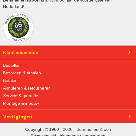
Bemmel en Kroon
is al ruim 66 jaar de voordeligste van
Nederland!
Klantenservice
Bestellen
Bezorgen & afhalen
Betalen
Annuleren & retourneren
Service & garantie
Montage & inbouw
Vestigingen
Copyright © 1960 - 2026 - Bemmel en Kroon
Privacybeleid
|
Algemene voorwaarden