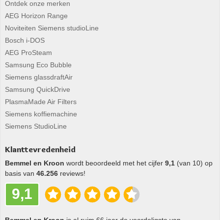
Ontdek onze merken
AEG Horizon Range
Noviteiten Siemens studioLine
Bosch i-DOS
AEG ProSteam
Samsung Eco Bubble
Siemens glassdraftAir
Samsung QuickDrive
PlasmaMade Air Filters
Siemens koffiemachine
Siemens StudioLine
Klanttevredenheid
Bemmel en Kroon
wordt beoordeeld met het cijfer
9,1
(van 10) op
basis van
46.256
reviews!
9,1