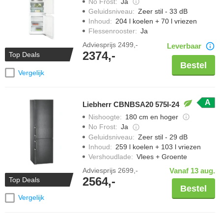
No Frost
:
Ja
Geluidsniveau
:
Zeer stil - 33 dB
Inhoud
:
204 l koelen + 70 l vriezen
Flessenrooster
:
Ja
Adviesprijs
2499,-
Leverbaar
2374,-
Top Deals
Bestel
Vergelijk
A
Liebherr CBNBSA20 575I-24
Nishoogte
:
180 cm en hoger
No Frost
:
Ja
Geluidsniveau
:
Zeer stil - 29 dB
Inhoud
:
259 l koelen + 103 l vriezen
Vershoudlade
:
Vlees + Groente
Adviesprijs
2699,-
Vanaf 13 aug.
2564,-
Top Deals
Bestel
Vergelijk