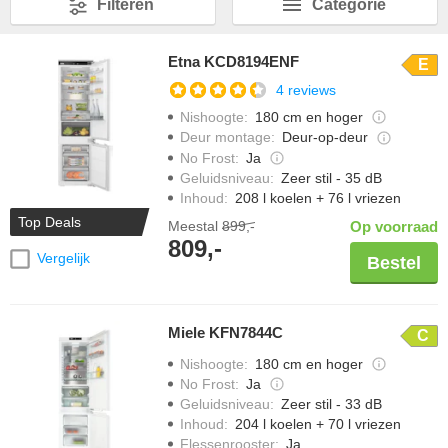
Filteren
Categorie
Etna KCD8194ENF
E
4 reviews
Nishoogte
:
180 cm en hoger
Deur montage
:
Deur-op-deur
No Frost
:
Ja
Geluidsniveau
:
Zeer stil - 35 dB
Inhoud
:
208 l koelen + 76 l vriezen
Top Deals
Meestal
899,-
Op voorraad
809,-
Vergelijk
Bestel
Miele KFN7844C
C
Nishoogte
:
180 cm en hoger
No Frost
:
Ja
Geluidsniveau
:
Zeer stil - 33 dB
Inhoud
:
204 l koelen + 70 l vriezen
Flessenrooster
:
Ja