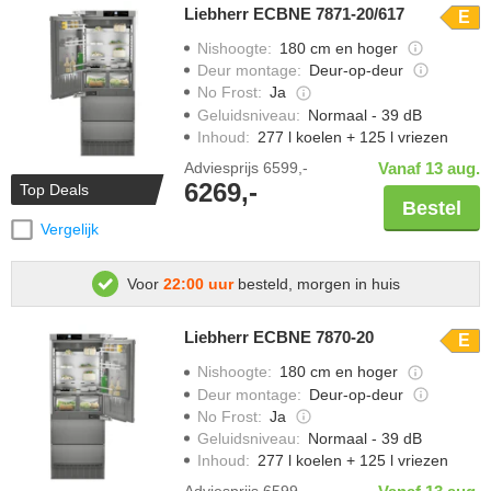
Liebherr ECBNE 7871-20/617
E
Nishoogte
:
180 cm en hoger
Deur montage
:
Deur-op-deur
No Frost
:
Ja
Geluidsniveau
:
Normaal - 39 dB
Inhoud
:
277 l koelen + 125 l vriezen
Adviesprijs
6599,-
Vanaf 13 aug.
6269,-
Top Deals
Bestel
Vergelijk
Voor
22:00 uur
besteld, morgen in huis
Liebherr ECBNE 7870-20
E
Nishoogte
:
180 cm en hoger
Deur montage
:
Deur-op-deur
No Frost
:
Ja
Geluidsniveau
:
Normaal - 39 dB
Inhoud
:
277 l koelen + 125 l vriezen