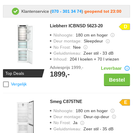
Klantenservice (
070 - 301 34 74
)
geopend tot 23:00
Liebherr ICBNSD 5623-20
D
Nishoogte
:
180 cm en hoger
Deur montage
:
Sleepdeur
No Frost
:
Nee
Geluidsniveau
:
Zeer stil - 33 dB
Inhoud
:
204 l koelen + 70 l vriezen
Adviesprijs
1999,-
Leverbaar
1899,-
Top Deals
Bestel
Vergelijk
Smeg C875TNE
E
Nishoogte
:
180 cm en hoger
Deur montage
:
Deur-op-deur
No Frost
:
Ja
Geluidsniveau
:
Zeer stil - 35 dB