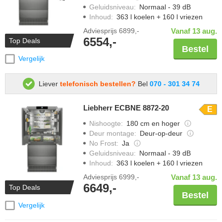
Geluidsniveau
:
Normaal - 39 dB
Inhoud
:
363 l koelen + 160 l vriezen
Adviesprijs
6899,-
Vanaf 13 aug.
6554,-
Top Deals
Bestel
Vergelijk
Liever
telefonisch bestellen?
Bel
070 - 301 34 74
Liebherr ECBNE 8872-20
E
Nishoogte
:
180 cm en hoger
Deur montage
:
Deur-op-deur
No Frost
:
Ja
Geluidsniveau
:
Normaal - 39 dB
Inhoud
:
363 l koelen + 160 l vriezen
Adviesprijs
6999,-
Vanaf 13 aug.
6649,-
Top Deals
Bestel
Vergelijk