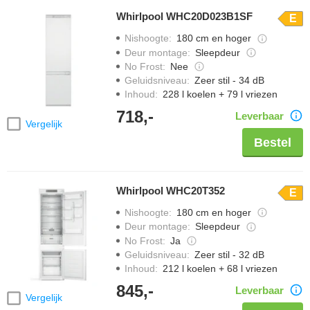
Whirlpool WHC20D023B1SF
E
Nishoogte
:
180 cm en hoger
Deur montage
:
Sleepdeur
No Frost
:
Nee
Geluidsniveau
:
Zeer stil - 34 dB
Inhoud
:
228 l koelen + 79 l vriezen
718,-
Leverbaar
Vergelijk
Bestel
Whirlpool WHC20T352
E
Nishoogte
:
180 cm en hoger
Deur montage
:
Sleepdeur
No Frost
:
Ja
Geluidsniveau
:
Zeer stil - 32 dB
Inhoud
:
212 l koelen + 68 l vriezen
845,-
Leverbaar
Vergelijk