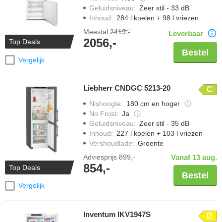
Geluidsniveau
:
Zeer stil - 33 dB
Inhoud
:
284 l koelen + 98 l vriezen
Meestal
2419,-
Leverbaar
2056,-
Top Deals
Bestel
Vergelijk
Liebherr CNDGC 5213-20
C
Nishoogte
:
180 cm en hoger
No Frost
:
Ja
Geluidsniveau
:
Zeer stil - 35 dB
Inhoud
:
227 l koelen + 103 l vriezen
Vershoudlade
:
Groente
Adviesprijs
899,-
Vanaf 13 aug.
854,-
Top Deals
Bestel
Vergelijk
Inventum IKV1947S
D