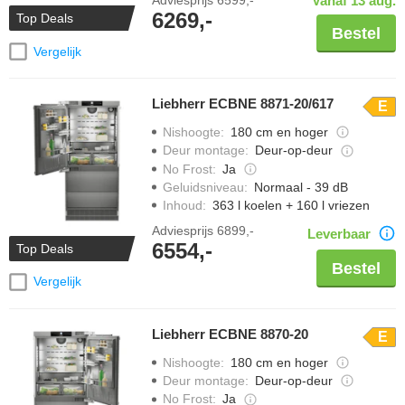
Adviesprijs
6599,-
Vanaf 13 aug.
6269,-
Top Deals
Bestel
Vergelijk
Liebherr ECBNE 8871-20/617
E
Nishoogte
:
180 cm en hoger
Deur montage
:
Deur-op-deur
No Frost
:
Ja
Geluidsniveau
:
Normaal - 39 dB
Inhoud
:
363 l koelen + 160 l vriezen
Adviesprijs
6899,-
Leverbaar
6554,-
Top Deals
Bestel
Vergelijk
Liebherr ECBNE 8870-20
E
Nishoogte
:
180 cm en hoger
Deur montage
:
Deur-op-deur
No Frost
:
Ja