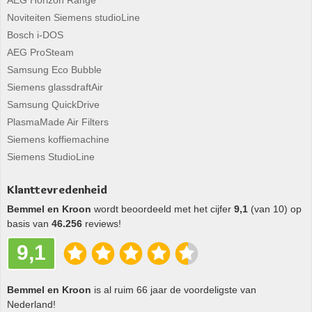
AEG Horizon Range
Noviteiten Siemens studioLine
Bosch i-DOS
AEG ProSteam
Samsung Eco Bubble
Siemens glassdraftAir
Samsung QuickDrive
PlasmaMade Air Filters
Siemens koffiemachine
Siemens StudioLine
Klanttevredenheid
Bemmel en Kroon
wordt beoordeeld met het cijfer
9,1
(van 10) op
basis van
46.256
reviews!
9,1
Bemmel en Kroon
is al ruim 66 jaar de voordeligste van
Nederland!