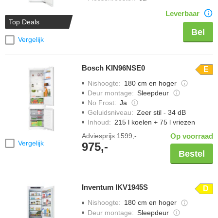
Leverbaar
Top Deals
Bel
Vergelijk
Bosch KIN96NSE0
E
Nishoogte
:
180 cm en hoger
Deur montage
:
Sleepdeur
No Frost
:
Ja
Geluidsniveau
:
Zeer stil - 34 dB
Inhoud
:
215 l koelen + 75 l vriezen
Adviesprijs
1599,-
Op voorraad
Vergelijk
975,-
Bestel
Inventum IKV1945S
D
Nishoogte
:
180 cm en hoger
Deur montage
:
Sleepdeur