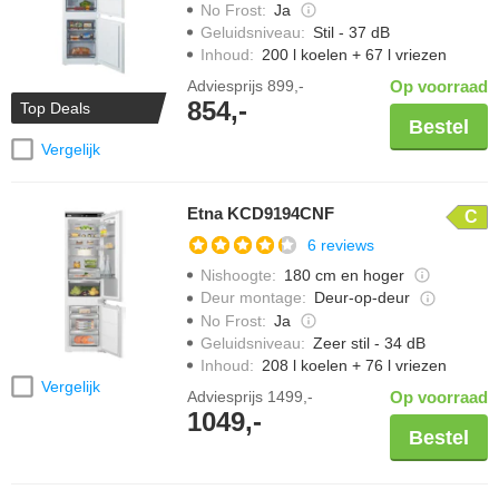
No Frost
:
Ja
Geluidsniveau
:
Stil - 37 dB
Inhoud
:
200 l koelen + 67 l vriezen
Adviesprijs
899,-
Op voorraad
854,-
Top Deals
Bestel
Vergelijk
Etna KCD9194CNF
C
6 reviews
Nishoogte
:
180 cm en hoger
Deur montage
:
Deur-op-deur
No Frost
:
Ja
Geluidsniveau
:
Zeer stil - 34 dB
Inhoud
:
208 l koelen + 76 l vriezen
Vergelijk
Adviesprijs
1499,-
Op voorraad
1049,-
Bestel