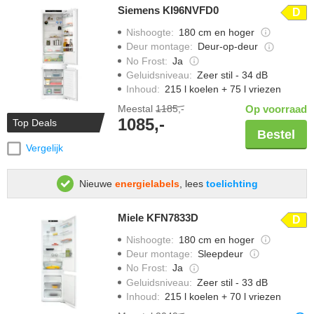
Siemens KI96NVFD0
D
Nishoogte
:
180 cm en hoger
Deur montage
:
Deur-op-deur
No Frost
:
Ja
Geluidsniveau
:
Zeer stil - 34 dB
Inhoud
:
215 l koelen + 75 l vriezen
Meestal
1185,-
Op voorraad
1085,-
Top Deals
Bestel
Vergelijk
Nieuwe
energielabels
, lees
toelichting
Miele KFN7833D
D
Nishoogte
:
180 cm en hoger
Deur montage
:
Sleepdeur
No Frost
:
Ja
Geluidsniveau
:
Zeer stil - 33 dB
Inhoud
:
215 l koelen + 70 l vriezen