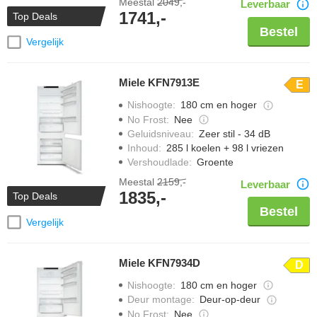
Meestal
2049,-
Leverbaar
1741,-
Top Deals
Bestel
Vergelijk
Miele KFN7913E
E
Nishoogte
:
180 cm en hoger
No Frost
:
Nee
Geluidsniveau
:
Zeer stil - 34 dB
Inhoud
:
285 l koelen + 98 l vriezen
Vershoudlade
:
Groente
Meestal
2159,-
Leverbaar
1835,-
Top Deals
Bestel
Vergelijk
Miele KFN7934D
D
Nishoogte
:
180 cm en hoger
Deur montage
:
Deur-op-deur
No Frost
:
Nee