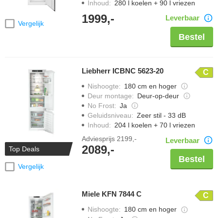
Inhoud
:
280 l koelen + 90 l vriezen
1999,-
Leverbaar
Vergelijk
Bestel
Liebherr ICBNC 5623-20
C
Nishoogte
:
180 cm en hoger
Deur montage
:
Deur-op-deur
No Frost
:
Ja
Geluidsniveau
:
Zeer stil - 33 dB
Inhoud
:
204 l koelen + 70 l vriezen
Adviesprijs
2199,-
Leverbaar
2089,-
Top Deals
Bestel
Vergelijk
Miele KFN 7844 C
C
Nishoogte
:
180 cm en hoger