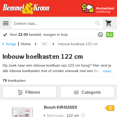
Voor
22:00
besteld, morgen in huis
9,1
Home
Inbouw koelkast 122 cm
Vorige
Inbouw koelkasten 122 cm
Op zoek naar een inbouw koelkast van 122 cm hoog? Hier vind je
alle inbouw koelkasten met of zonder vriesvak met een hoogte van
meer...
rond de 122 centimeter. De koelkasten met deze hoogte zijn er in
79
koelkasten
verschillende uitvoeringen: met sleepdeur of deur-op-deur
systeem, energiezuinig en zeer stil of minder stil. Meet de
nis
in je
Filteren
Categorie
keuken nauwkeurig op en kies het juiste scharniersysteem voor je
een inbouw koelkast gaat kopen.
Bosch KIR415SE0
E
Nishoogte
:
122 cm