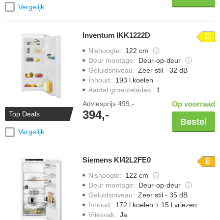
Vergelijk
Inventum IKK1222D
D
Nishoogte
:
122 cm
Deur montage
:
Deur-op-deur
Geluidsniveau
:
Zeer stil - 32 dB
Inhoud
:
193 l koelen
Aantal groentelades
:
1
Adviesprijs
499,-
Op voorraad
394,-
Top Deals
Bestel
Vergelijk
Siemens KI42L2FE0
E
Nishoogte
:
122 cm
Deur montage
:
Deur-op-deur
Geluidsniveau
:
Zeer stil - 35 dB
Inhoud
:
172 l koelen + 15 l vriezen
Vriesvak
:
Ja