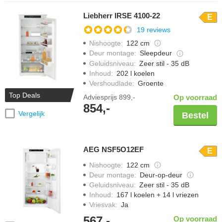
Liebherr IRSE 4100-22
E
19 reviews
Nishoogte
:
122 cm
Deur montage
:
Sleepdeur
Geluidsniveau
:
Zeer stil - 35 dB
Inhoud
:
202 l koelen
Vershoudlade
:
Groente
Top Deals
Adviesprijs
899,-
Op voorraad
854,-
Vergelijk
Bestel
AEG NSF5O12EF
E
Nishoogte
:
122 cm
Deur montage
:
Deur-op-deur
Geluidsniveau
:
Zeer stil - 35 dB
Inhoud
:
167 l koelen + 14 l vriezen
Vriesvak
:
Ja
567,-
Op voorraad