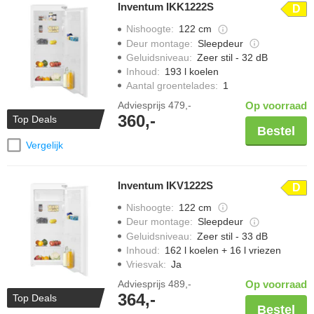
Inventum IKK1222S
D
Nishoogte
:
122 cm
Deur montage
:
Sleepdeur
Geluidsniveau
:
Zeer stil - 32 dB
Inhoud
:
193 l koelen
Aantal groentelades
:
1
Adviesprijs
479,-
Op voorraad
360,-
Top Deals
Bestel
Vergelijk
Inventum IKV1222S
D
Nishoogte
:
122 cm
Deur montage
:
Sleepdeur
Geluidsniveau
:
Zeer stil - 33 dB
Inhoud
:
162 l koelen + 16 l vriezen
Vriesvak
:
Ja
Adviesprijs
489,-
Op voorraad
364,-
Top Deals
Bestel