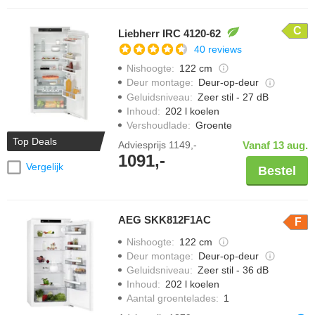
C
Liebherr IRC 4120-62
40 reviews
Nishoogte
:
122 cm
Deur montage
:
Deur-op-deur
Geluidsniveau
:
Zeer stil - 27 dB
Inhoud
:
202 l koelen
Vershoudlade
:
Groente
Top Deals
Adviesprijs
1149,-
Vanaf 13 aug.
1091,-
Vergelijk
Bestel
AEG SKK812F1AC
F
Nishoogte
:
122 cm
Deur montage
:
Deur-op-deur
Geluidsniveau
:
Zeer stil - 36 dB
Inhoud
:
202 l koelen
Aantal groentelades
:
1