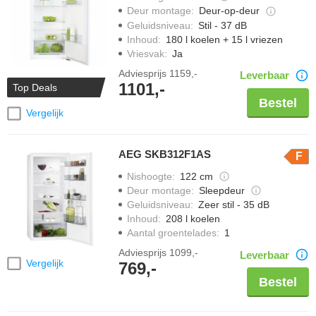
Deur montage
:
Deur-op-deur
Geluidsniveau
:
Stil - 37 dB
Inhoud
:
180 l koelen + 15 l vriezen
Vriesvak
:
Ja
Adviesprijs
1159,-
Leverbaar
1101,-
Top Deals
Bestel
Vergelijk
AEG SKB312F1AS
F
Nishoogte
:
122 cm
Deur montage
:
Sleepdeur
Geluidsniveau
:
Zeer stil - 35 dB
Inhoud
:
208 l koelen
Aantal groentelades
:
1
Adviesprijs
1099,-
Leverbaar
Vergelijk
769,-
Bestel