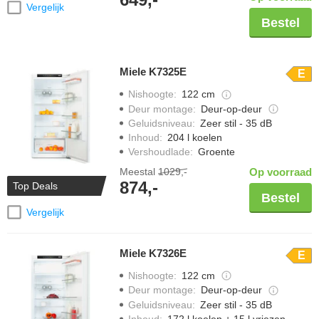
Vergelijk
Bestel
Miele K7325E
E
Nishoogte
:
122 cm
Deur montage
:
Deur-op-deur
Geluidsniveau
:
Zeer stil - 35 dB
Inhoud
:
204 l koelen
Vershoudlade
:
Groente
Meestal
1029,-
Op voorraad
874,-
Top Deals
Bestel
Vergelijk
Miele K7326E
E
Nishoogte
:
122 cm
Deur montage
:
Deur-op-deur
Geluidsniveau
:
Zeer stil - 35 dB
Inhoud
:
172 l koelen + 15 l vriezen