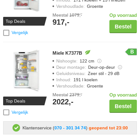
Vershoudlade
:
Groente
Meestal
1079,-
Op voorraad
917,-
Top Deals
Bestel
Vergelijk
B
Miele K7377B
Nishoogte
:
122 cm
Deur montage
:
Deur-op-deur
Geluidsniveau
:
Zeer stil - 29 dB
Inhoud
:
191 l koelen
Vershoudlade
:
Groente
Meestal
2379,-
Op voorraad
2022,-
Top Deals
Bestel
Vergelijk
Klantenservice (
070 - 301 34 74
)
geopend tot 23:00