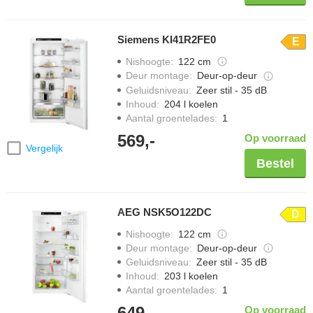
Siemens KI41R2FE0
E
Nishoogte
:
122 cm
Deur montage
:
Deur-op-deur
Geluidsniveau
:
Zeer stil - 35 dB
Inhoud
:
204 l koelen
Aantal groentelades
:
1
569,-
Op voorraad
Vergelijk
Bestel
AEG NSK5O122DC
D
Nishoogte
:
122 cm
Deur montage
:
Deur-op-deur
Geluidsniveau
:
Zeer stil - 35 dB
Inhoud
:
203 l koelen
Aantal groentelades
:
1
649,-
Op voorraad