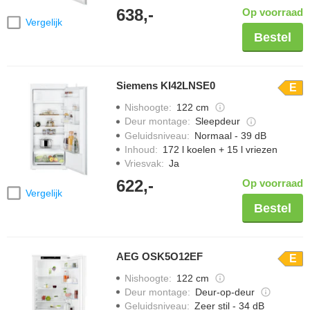
638,-
Op voorraad
Vergelijk
Bestel
Siemens KI42LNSE0
E
Nishoogte
:
122 cm
Deur montage
:
Sleepdeur
Geluidsniveau
:
Normaal - 39 dB
Inhoud
:
172 l koelen + 15 l vriezen
Vriesvak
:
Ja
622,-
Op voorraad
Vergelijk
Bestel
AEG OSK5O12EF
E
Nishoogte
:
122 cm
Deur montage
:
Deur-op-deur
Geluidsniveau
:
Zeer stil - 34 dB