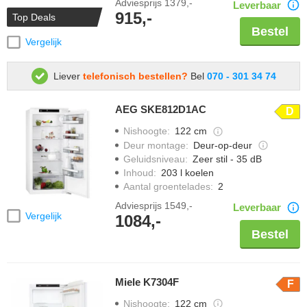
Adviesprijs
1379,-
Leverbaar
915,-
Top Deals
Bestel
Vergelijk
Liever
telefonisch bestellen?
Bel
070 - 301 34 74
AEG SKE812D1AC
D
Nishoogte
:
122 cm
Deur montage
:
Deur-op-deur
Geluidsniveau
:
Zeer stil - 35 dB
Inhoud
:
203 l koelen
Aantal groentelades
:
2
Adviesprijs
1549,-
Leverbaar
Vergelijk
1084,-
Bestel
Miele K7304F
F
Nishoogte
:
122 cm