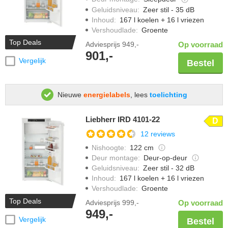
Geluidsniveau
:
Zeer stil - 35 dB
Inhoud
:
167 l koelen + 16 l vriezen
Vershoudlade
:
Groente
Top Deals
Adviesprijs
949,-
Op voorraad
901,-
Vergelijk
Bestel
Nieuwe
energielabels
, lees
toelichting
Liebherr IRD 4101-22
D
12 reviews
Nishoogte
:
122 cm
Deur montage
:
Deur-op-deur
Geluidsniveau
:
Zeer stil - 32 dB
Inhoud
:
167 l koelen + 16 l vriezen
Vershoudlade
:
Groente
Top Deals
Adviesprijs
999,-
Op voorraad
949,-
Vergelijk
Bestel