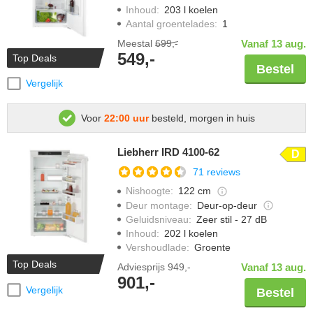
Inhoud
:
203 l koelen
Aantal groentelades
:
1
Meestal
699,-
Vanaf 13 aug.
549,-
Top Deals
Bestel
Vergelijk
Voor
22:00 uur
besteld, morgen in huis
Liebherr IRD 4100-62
D
71 reviews
Nishoogte
:
122 cm
Deur montage
:
Deur-op-deur
Geluidsniveau
:
Zeer stil - 27 dB
Inhoud
:
202 l koelen
Vershoudlade
:
Groente
Top Deals
Adviesprijs
949,-
Vanaf 13 aug.
901,-
Vergelijk
Bestel