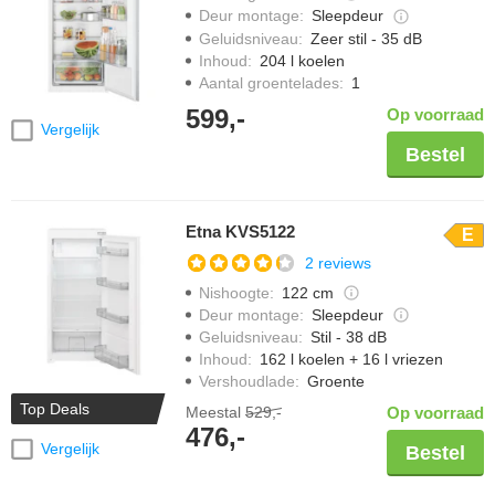
Deur montage
:
Sleepdeur
Geluidsniveau
:
Zeer stil - 35 dB
Inhoud
:
204 l koelen
Aantal groentelades
:
1
599,-
Op voorraad
Vergelijk
Bestel
Etna KVS5122
E
2 reviews
Nishoogte
:
122 cm
Deur montage
:
Sleepdeur
Geluidsniveau
:
Stil - 38 dB
Inhoud
:
162 l koelen + 16 l vriezen
Vershoudlade
:
Groente
Top Deals
Meestal
529,-
Op voorraad
476,-
Vergelijk
Bestel