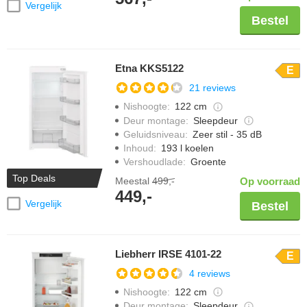
Vergelijk
Bestel
Etna KKS5122
E
21 reviews
Nishoogte
:
122 cm
Deur montage
:
Sleepdeur
Geluidsniveau
:
Zeer stil - 35 dB
Inhoud
:
193 l koelen
Vershoudlade
:
Groente
Top Deals
Meestal
499,-
Op voorraad
449,-
Vergelijk
Bestel
Liebherr IRSE 4101-22
E
4 reviews
Nishoogte
:
122 cm
Deur montage
:
Sleepdeur