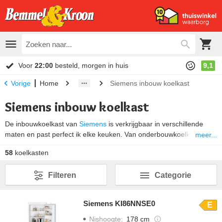
Voor
22:00
besteld, morgen in huis
9,1
Home
Siemens inbouw koelkast
Vorige
Siemens inbouw koelkast
De inbouwkoelkast van
Siemens
is verkrijgbaar in verschillende
maten en past perfect ik elke keuken. Van onderbouwkoelkast tot
meer...
inbouwkoelkast. De koeler wordt volledig ingebouwd waardoor de
58
koelkasten
deur zo goed als onzichtbaar wordt. Kies voor handige
technologie
zoals hyperFresh, Home Connect, varioShelf of softClose. Ontdek
Filteren
Categorie
hier welk inbouwmodel koelkast het beste aansluit bij jouw wensen.
Siemens KI86NNSE0
E
Nishoogte
:
178 cm