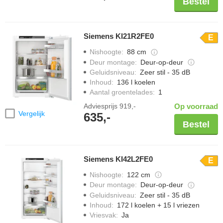
Bestel
Siemens KI21R2FE0
E
Nishoogte
:
88 cm
Deur montage
:
Deur-op-deur
Geluidsniveau
:
Zeer stil - 35 dB
Inhoud
:
136 l koelen
Aantal groentelades
:
1
Adviesprijs
919,-
Op voorraad
Vergelijk
635,-
Bestel
Siemens KI42L2FE0
E
Nishoogte
:
122 cm
Deur montage
:
Deur-op-deur
Geluidsniveau
:
Zeer stil - 35 dB
Inhoud
:
172 l koelen + 15 l vriezen
Vriesvak
:
Ja