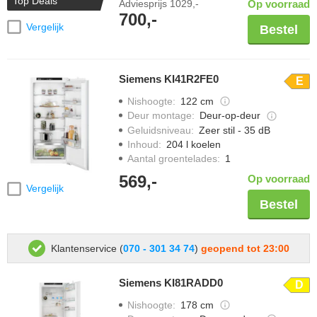
Top Deals
Adviesprijs
1029,-
Op voorraad
700,-
Vergelijk
Bestel
Siemens KI41R2FE0
E
Nishoogte
:
122 cm
Deur montage
:
Deur-op-deur
Geluidsniveau
:
Zeer stil - 35 dB
Inhoud
:
204 l koelen
Aantal groentelades
:
1
569,-
Op voorraad
Vergelijk
Bestel
Klantenservice (
070 - 301 34 74
)
geopend tot 23:00
Siemens KI81RADD0
D
Nishoogte
:
178 cm