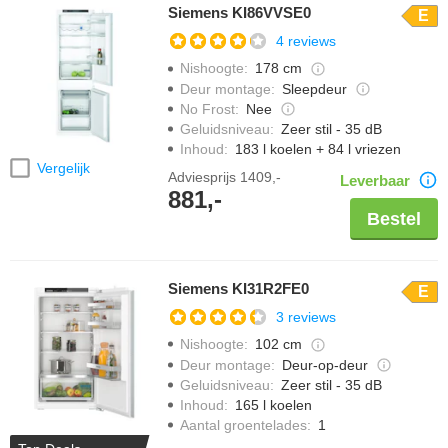
Siemens KI86VVSE0
E
4 reviews
Nishoogte
:
178 cm
Deur montage
:
Sleepdeur
No Frost
:
Nee
Geluidsniveau
:
Zeer stil - 35 dB
Inhoud
:
183 l koelen + 84 l vriezen
Vergelijk
Adviesprijs
1409,-
Leverbaar
881,-
Bestel
Siemens KI31R2FE0
E
3 reviews
Nishoogte
:
102 cm
Deur montage
:
Deur-op-deur
Geluidsniveau
:
Zeer stil - 35 dB
Inhoud
:
165 l koelen
Aantal groentelades
:
1