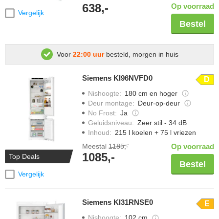
638,-
Op voorraad
Vergelijk
Bestel
Voor
22:00 uur
besteld, morgen in huis
Siemens KI96NVFD0
D
Nishoogte
:
180 cm en hoger
Deur montage
:
Deur-op-deur
No Frost
:
Ja
Geluidsniveau
:
Zeer stil - 34 dB
Inhoud
:
215 l koelen + 75 l vriezen
Meestal
1185,-
Op voorraad
1085,-
Top Deals
Bestel
Vergelijk
Siemens KI31RNSE0
E
Nishoogte
:
102 cm