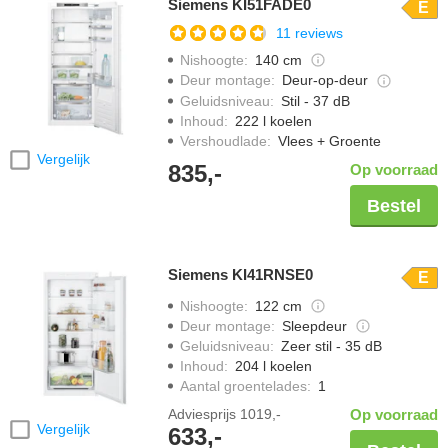
Siemens KI51FADE0
E
11 reviews
Nishoogte
:
140 cm
Deur montage
:
Deur-op-deur
Geluidsniveau
:
Stil - 37 dB
Inhoud
:
222 l koelen
Vershoudlade
:
Vlees + Groente
Vergelijk
835,-
Op voorraad
Bestel
Siemens KI41RNSE0
E
Nishoogte
:
122 cm
Deur montage
:
Sleepdeur
Geluidsniveau
:
Zeer stil - 35 dB
Inhoud
:
204 l koelen
Aantal groentelades
:
1
Adviesprijs
1019,-
Op voorraad
Vergelijk
633,-