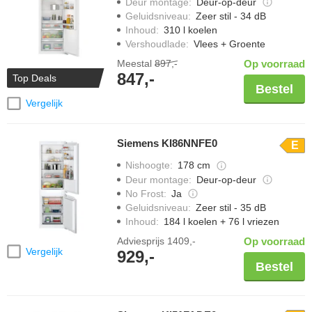
Deur montage
:
Deur-op-deur
Geluidsniveau
:
Zeer stil - 34 dB
Inhoud
:
310 l koelen
Vershoudlade
:
Vlees + Groente
Meestal
897,-
Op voorraad
847,-
Top Deals
Bestel
Vergelijk
Siemens KI86NNFE0
E
Nishoogte
:
178 cm
Deur montage
:
Deur-op-deur
No Frost
:
Ja
Geluidsniveau
:
Zeer stil - 35 dB
Inhoud
:
184 l koelen + 76 l vriezen
Adviesprijs
1409,-
Op voorraad
Vergelijk
929,-
Bestel