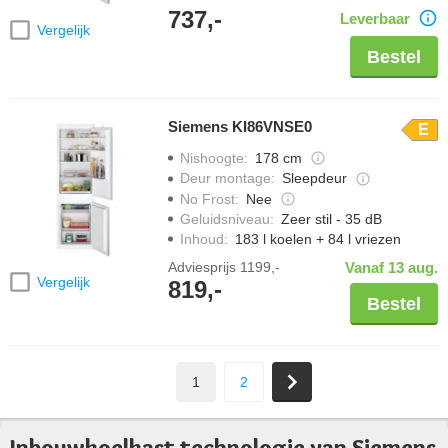
737,-
Leverbaar
Vergelijk
Bestel
Siemens KI86VNSE0
E
Nishoogte
:
178 cm
Deur montage
:
Sleepdeur
No Frost
:
Nee
Geluidsniveau
:
Zeer stil - 35 dB
Inhoud
:
183 l koelen + 84 l vriezen
Adviesprijs
1199,-
Vanaf 13 aug.
Vergelijk
819,-
Bestel
1
2
Inbouwkoelkast technologie van Siemens