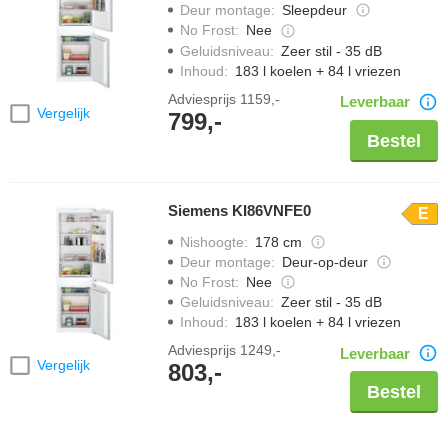
Deur montage
:
Sleepdeur
No Frost
:
Nee
Geluidsniveau
:
Zeer stil - 35 dB
Inhoud
:
183 l koelen + 84 l vriezen
Adviesprijs
1159,-
Leverbaar
Vergelijk
799,-
Bestel
Siemens KI86VNFE0
E
Nishoogte
:
178 cm
Deur montage
:
Deur-op-deur
No Frost
:
Nee
Geluidsniveau
:
Zeer stil - 35 dB
Inhoud
:
183 l koelen + 84 l vriezen
Adviesprijs
1249,-
Leverbaar
Vergelijk
803,-
Bestel