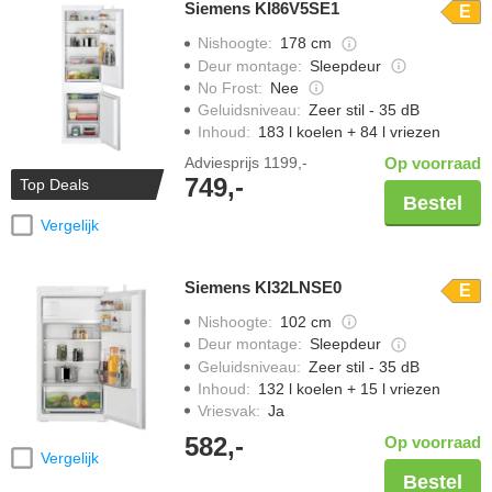
Siemens KI86V5SE1
E
Nishoogte
:
178 cm
Deur montage
:
Sleepdeur
No Frost
:
Nee
Geluidsniveau
:
Zeer stil - 35 dB
Inhoud
:
183 l koelen + 84 l vriezen
Adviesprijs
1199,-
Op voorraad
749,-
Top Deals
Bestel
Vergelijk
Siemens KI32LNSE0
E
Nishoogte
:
102 cm
Deur montage
:
Sleepdeur
Geluidsniveau
:
Zeer stil - 35 dB
Inhoud
:
132 l koelen + 15 l vriezen
Vriesvak
:
Ja
582,-
Op voorraad
Vergelijk
Bestel