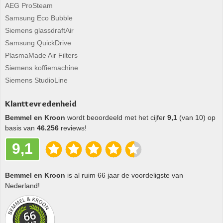
AEG ProSteam
Samsung Eco Bubble
Siemens glassdraftAir
Samsung QuickDrive
PlasmaMade Air Filters
Siemens koffiemachine
Siemens StudioLine
Klanttevredenheid
Bemmel en Kroon
wordt beoordeeld met het cijfer
9,1
(van 10) op
basis van
46.256
reviews!
9,1
Bemmel en Kroon
is al ruim 66 jaar de voordeligste van
Nederland!