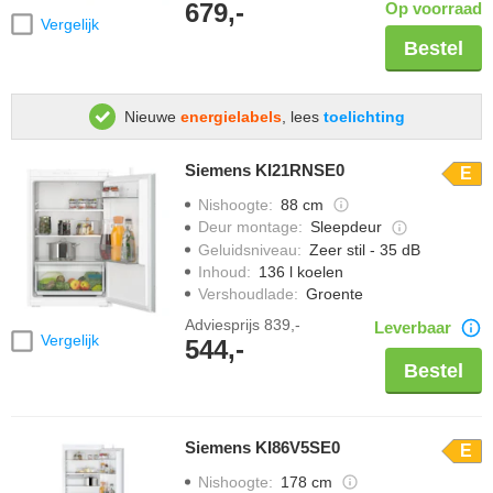
679,-
Op voorraad
Vergelijk
Bestel
Nieuwe
energielabels
, lees
toelichting
Siemens KI21RNSE0
E
Nishoogte
:
88 cm
Deur montage
:
Sleepdeur
Geluidsniveau
:
Zeer stil - 35 dB
Inhoud
:
136 l koelen
Vershoudlade
:
Groente
Adviesprijs
839,-
Leverbaar
Vergelijk
544,-
Bestel
Siemens KI86V5SE0
E
Nishoogte
:
178 cm