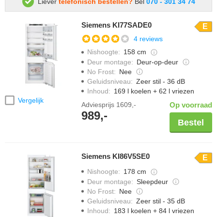
Liever
telefonisch bestellen?
Bel
070 - 301 34 74
Siemens KI77SADE0
E
4 reviews
Nishoogte
:
158 cm
Deur montage
:
Deur-op-deur
No Frost
:
Nee
Geluidsniveau
:
Zeer stil - 36 dB
Inhoud
:
169 l koelen + 62 l vriezen
Vergelijk
Adviesprijs
1609,-
Op voorraad
989,-
Bestel
Siemens KI86V5SE0
E
Nishoogte
:
178 cm
Deur montage
:
Sleepdeur
No Frost
:
Nee
Geluidsniveau
:
Zeer stil - 35 dB
Inhoud
:
183 l koelen + 84 l vriezen