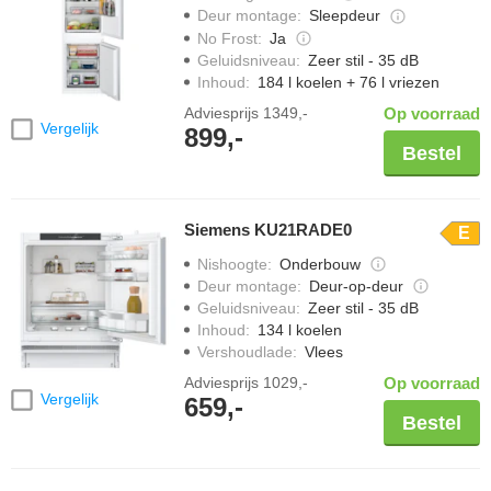
Deur montage
:
Sleepdeur
No Frost
:
Ja
Geluidsniveau
:
Zeer stil - 35 dB
Inhoud
:
184 l koelen + 76 l vriezen
Adviesprijs
1349,-
Op voorraad
Vergelijk
899,-
Bestel
Siemens KU21RADE0
E
Nishoogte
:
Onderbouw
Deur montage
:
Deur-op-deur
Geluidsniveau
:
Zeer stil - 35 dB
Inhoud
:
134 l koelen
Vershoudlade
:
Vlees
Adviesprijs
1029,-
Op voorraad
Vergelijk
659,-
Bestel