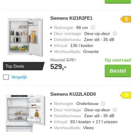
Siemens KI21R2FE1
E
Nishoogte
:
88 cm
Deur montage
:
Deur-op-deur
Geluidsniveau
:
Zeer stil - 35 dB
Inhoud
:
136 l koelen
Vershoudlade
:
Groente
Meestal
579,-
Op voorraad
529,-
Top Deals
Bestel
Vergelijk
Siemens KU22LADD0
D
Nishoogte
:
Onderbouw
Deur montage
:
Deur-op-deur
Geluidsniveau
:
Zeer stil - 35 dB
Inhoud
:
93 l koelen + 17 l vriezen
Vershoudlade
:
Vlees