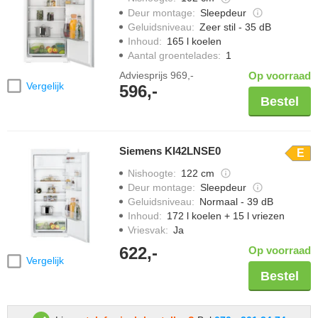
Deur montage
:
Sleepdeur
Geluidsniveau
:
Zeer stil - 35 dB
Inhoud
:
165 l koelen
Aantal groentelades
:
1
Adviesprijs
969,-
Op voorraad
Vergelijk
596,-
Bestel
Siemens KI42LNSE0
E
Nishoogte
:
122 cm
Deur montage
:
Sleepdeur
Geluidsniveau
:
Normaal - 39 dB
Inhoud
:
172 l koelen + 15 l vriezen
Vriesvak
:
Ja
622,-
Op voorraad
Vergelijk
Bestel