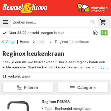
Voor
22:00
besteld, morgen in huis
9,1
Home
Reginox keukenkraan
Vorige
Reginox keukenkraan
Zoek je een nieuwe keukenkraan? Dan is een Reginox kraan een
echte aanrader. Want de Reginox keukenkranen zijn van een
meer...
Nederlands fabrikant en worden gemaakt van de beste materialen.
31
keukenkranen
In combinatie met innovatie technologie zorgt dit voor kranen van
een hoge kwaliteit. Maar ook het design van een Reginox
Filteren
Categorie
mengkraan prachtig. Voor welke keukenmengkraan kies jij?
Reginox R38963
Type
:
Eenhendel mengkraan