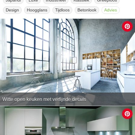
Japandi
Luxe
Industrieel
Klassiek
Greeploos
Design
Hoogglans
Tijdloos
Betonlook
Advies
Witte open keuken met verfijnde details