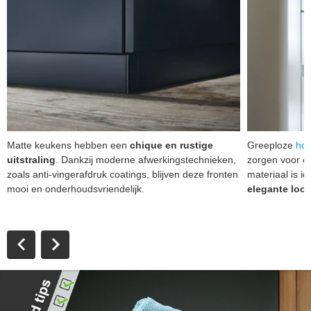
Matte keukens hebben een
chique en rustige
Greeploze
hoo
uitstraling
. Dankzij moderne afwerkingstechnieken,
zorgen voor ee
zoals anti-vingerafdruk coatings, blijven deze fronten
materiaal is i
mooi en onderhoudsvriendelijk.
elegante loo