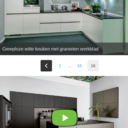
Greeploze witte keuken met granieten werkblad
1
...
15
16