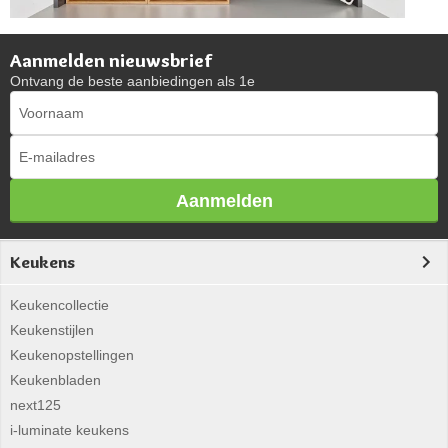
Aanmelden nieuwsbrief
Ontvang de beste aanbiedingen als 1e
Aanmelden
Keukens
Keukencollectie
Keukenstijlen
Keukenopstellingen
Keukenbladen
next125
i-luminate keukens