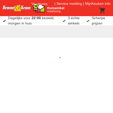
Service melding
MijnKeuken info
Vacatures
Dagelijks voor
22:00
besteld,
3 échte
Scherpe
morgen in huis
winkels
prijzen