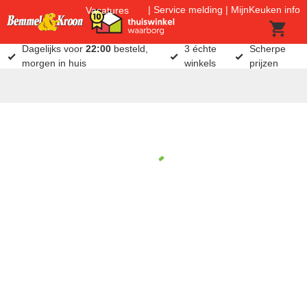
Service melding
MijnKeuken info
Vacatures
Dagelijks voor
22:00
besteld,
3 échte
Scherpe
morgen in huis
winkels
prijzen