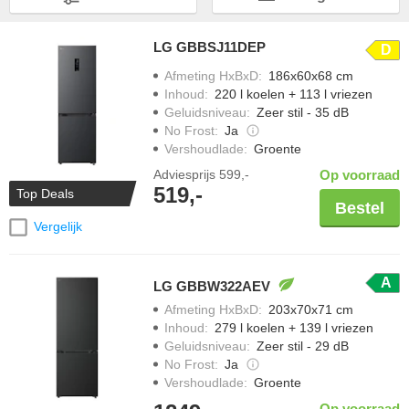
LG GBBSJ11DEP
D
Afmeting HxBxD
:
186x60x68 cm
Inhoud
:
220 l koelen + 113 l vriezen
Geluidsniveau
:
Zeer stil - 35 dB
No Frost
:
Ja
Vershoudlade
:
Groente
Adviesprijs
599,-
Op voorraad
519,-
Top Deals
Bestel
Vergelijk
A
LG GBBW322AEV
Afmeting HxBxD
:
203x70x71 cm
Inhoud
:
279 l koelen + 139 l vriezen
Geluidsniveau
:
Zeer stil - 29 dB
No Frost
:
Ja
Vershoudlade
:
Groente
Op voorraad