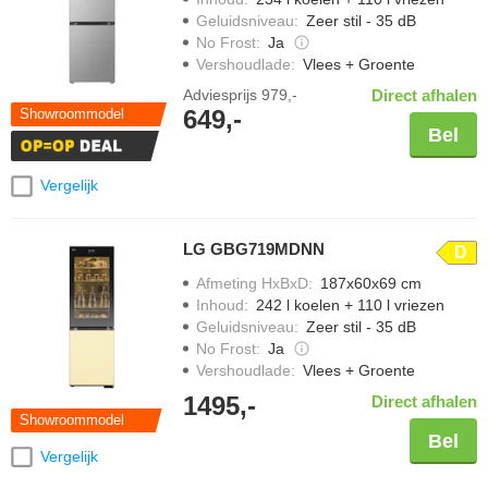
Geluidsniveau
:
Zeer stil - 35 dB
No Frost
:
Ja
Vershoudlade
:
Vlees + Groente
Adviesprijs
979,-
Direct afhalen
649,-
Showroommodel
Bel
Vergelijk
LG GBG719MDNN
D
Afmeting HxBxD
:
187x60x69 cm
Inhoud
:
242 l koelen + 110 l vriezen
Geluidsniveau
:
Zeer stil - 35 dB
No Frost
:
Ja
Vershoudlade
:
Vlees + Groente
1495,-
Direct afhalen
Showroommodel
Bel
Vergelijk