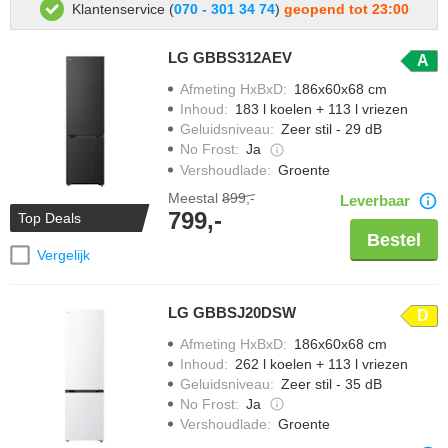
Klantenservice (
070 - 301 34 74
)
geopend tot 23:00
LG GBBS312AEV
A
Afmeting HxBxD
:
186x60x68 cm
Inhoud
:
183 l koelen + 113 l vriezen
Geluidsniveau
:
Zeer stil - 29 dB
No Frost
:
Ja
Vershoudlade
:
Groente
Meestal
899,-
Leverbaar
799,-
Top Deals
Bestel
Vergelijk
LG GBBSJ20DSW
D
Afmeting HxBxD
:
186x60x68 cm
Inhoud
:
262 l koelen + 113 l vriezen
Geluidsniveau
:
Zeer stil - 35 dB
No Frost
:
Ja
Vershoudlade
:
Groente