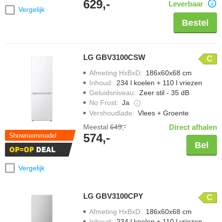
629,-
Leverbaar
Vergelijk
Bestel
LG GBV3100CSW
C
Afmeting HxBxD
:
186x60x68 cm
Inhoud
:
234 l koelen + 110 l vriezen
Geluidsniveau
:
Zeer stil - 35 dB
No Frost
:
Ja
Vershoudlade
:
Vlees + Groente
Meestal
649,-
Direct afhalen
574,-
Showroommodel
Bel
Vergelijk
LG GBV3100CPY
C
Afmeting HxBxD
:
186x60x68 cm
Inhoud
:
234 l koelen + 110 l vriezen