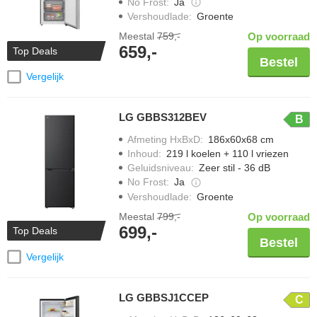
No Frost
:
Ja
Vershoudlade
:
Groente
Meestal
759,-
Op voorraad
659,-
Top Deals
Bestel
Vergelijk
LG GBBS312BEV
B
Afmeting HxBxD
:
186x60x68 cm
Inhoud
:
219 l koelen + 110 l vriezen
Geluidsniveau
:
Zeer stil - 36 dB
No Frost
:
Ja
Vershoudlade
:
Groente
Meestal
799,-
Op voorraad
699,-
Top Deals
Bestel
Vergelijk
LG GBBSJ1CCEP
C