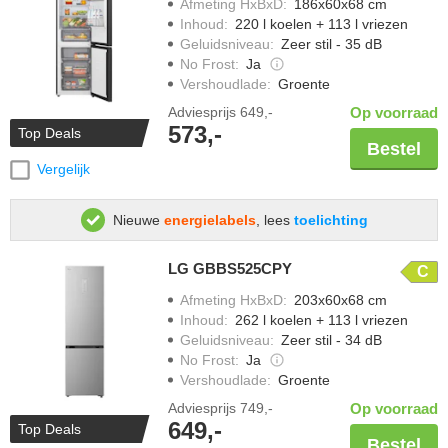
Afmeting HxBxD
:
186x60x68 cm
Inhoud
:
220 l koelen + 113 l vriezen
Geluidsniveau
:
Zeer stil - 35 dB
No Frost
:
Ja
Vershoudlade
:
Groente
Adviesprijs
649,-
Op voorraad
573,-
Top Deals
Bestel
Vergelijk
Nieuwe
energielabels
, lees
toelichting
LG GBBS525CPY
C
Afmeting HxBxD
:
203x60x68 cm
Inhoud
:
262 l koelen + 113 l vriezen
Geluidsniveau
:
Zeer stil - 34 dB
No Frost
:
Ja
Vershoudlade
:
Groente
Adviesprijs
749,-
Op voorraad
649,-
Top Deals
Bestel