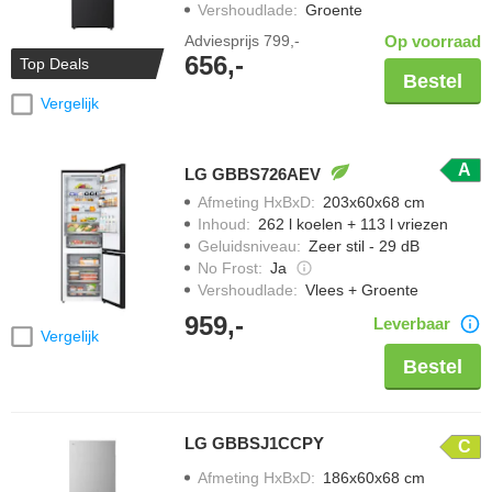
Vershoudlade
:
Groente
Adviesprijs
799,-
Op voorraad
656,-
Top Deals
Bestel
Vergelijk
A
LG GBBS726AEV
Afmeting HxBxD
:
203x60x68 cm
Inhoud
:
262 l koelen + 113 l vriezen
Geluidsniveau
:
Zeer stil - 29 dB
No Frost
:
Ja
Vershoudlade
:
Vlees + Groente
959,-
Leverbaar
Vergelijk
Bestel
LG GBBSJ1CCPY
C
Afmeting HxBxD
:
186x60x68 cm