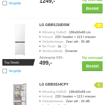
1249,-
Vergelijk
Bestel
LG GBBSJ10DSW
D
Afmeting HxBxD
:
186x60x68 cm
Inhoud
:
220 l koelen + 113 l vriezen
Geluidsniveau
:
Zeer stil - 35 dB
No Frost
:
Ja
Vershoudlade
:
Groente
Adviesprijs
549,-
Op voorraad
499,-
Top Deals
Bestel
Vergelijk
LG GBBS514CPY
C
Afmeting HxBxD
:
186x60x68 cm
Inhoud
:
220 l koelen + 113 l vriezen
Geluidsniveau
:
Zeer stil - 34 dB