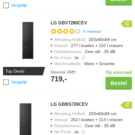
Vergelijk
LG GBV7280CEV
C
4 reviews
Afmeting HxBxD
:
203x60x68 cm
Inhoud
:
277 l koelen + 110 l vriezen
Geluidsniveau
:
Zeer stil - 35 dB
No Frost
:
Ja
Vershoudlade
:
Vlees + Groente
Top Deals
Meestal
769,-
Op voorraad
719,-
Vergelijk
Bestel
LG GBBS726CEV
C
Afmeting HxBxD
:
203x60x68 cm
Inhoud
:
262 l koelen + 113 l vriezen
Geluidsniveau
:
Zeer stil - 35 dB
No Frost
:
Ja