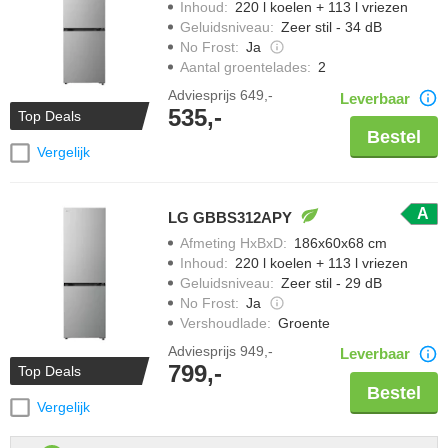
Inhoud
:
220 l koelen + 113 l vriezen
Geluidsniveau
:
Zeer stil - 34 dB
No Frost
:
Ja
Aantal groentelades
:
2
Adviesprijs
649,-
Leverbaar
535,-
Top Deals
Bestel
Vergelijk
A
LG GBBS312APY
Afmeting HxBxD
:
186x60x68 cm
Inhoud
:
220 l koelen + 113 l vriezen
Geluidsniveau
:
Zeer stil - 29 dB
No Frost
:
Ja
Vershoudlade
:
Groente
Adviesprijs
949,-
Leverbaar
799,-
Top Deals
Bestel
Vergelijk