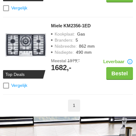
Vergelijk
Miele KM2356-1ED
Kookplaat
:
Gas
Branders
:
5
Nisbreedte
:
862 mm
Nisdiepte
:
490 mm
Meestal
1979,-
Leverbaar
1682,-
Bestel
Top Deals
Vergelijk
1