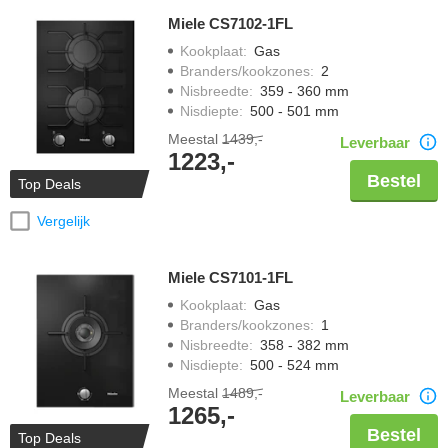
Miele CS7102-1FL
Kookplaat
:
Gas
Branders/kookzones
:
2
Nisbreedte
:
359 - 360 mm
Nisdiepte
:
500 - 501 mm
Meestal
1439,-
Leverbaar
1223,-
Bestel
Top Deals
Vergelijk
Miele CS7101-1FL
Kookplaat
:
Gas
Branders/kookzones
:
1
Nisbreedte
:
358 - 382 mm
Nisdiepte
:
500 - 524 mm
Meestal
1489,-
Leverbaar
1265,-
Bestel
Top Deals