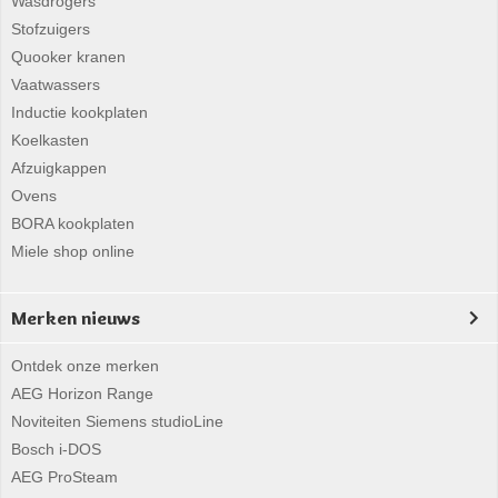
Wasdrogers
Stofzuigers
Quooker kranen
Vaatwassers
Inductie kookplaten
Koelkasten
Afzuigkappen
Ovens
BORA kookplaten
Miele shop online
Merken nieuws
Ontdek onze merken
AEG Horizon Range
Noviteiten Siemens studioLine
Bosch i-DOS
AEG ProSteam