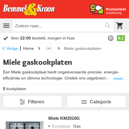
Voor
22:00
besteld, morgen in huis
9,1
Home
Miele gaskookplaten
Vorige
Miele gaskookplaten
Een Miele gaskookplaat biedt ongeëvenaarde precisie, energie-
efficiëntie en slimme technologie. Ontdek ons uitgebreide aanbod
meer...
Miele gaskookplaten voor elke keuken.
Meer over Miele
5
kookplaten
gaskookplaten ↓
Filteren
Categorie
Miele KM2010G
Kookplaat
:
Gas