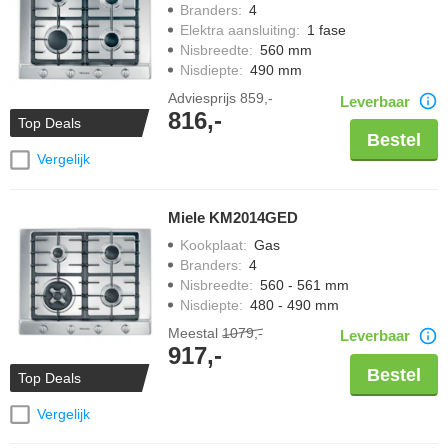
Branders
:
4
Elektra aansluiting
:
1 fase
Nisbreedte
:
560 mm
Nisdiepte
:
490 mm
Adviesprijs
859,-
Leverbaar
816,-
Top Deals
Bestel
Vergelijk
Miele KM2014GED
Kookplaat
:
Gas
Branders
:
4
Nisbreedte
:
560 - 561 mm
Nisdiepte
:
480 - 490 mm
Meestal
1079,-
Leverbaar
917,-
Bestel
Top Deals
Vergelijk