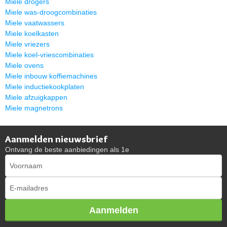
Miele drogers
Miele was-droogcombinaties
Miele vaatwassers
Miele koelkasten
Miele vriezers
Miele koel-vriescombinaties
Miele ovens
Miele inbouw koffiemachines
Miele inductiekookplaten
Miele afzuigkappen
Miele magnetrons
Aanmelden nieuwsbrief
Ontvang de beste aanbiedingen als 1e
Aanmelden