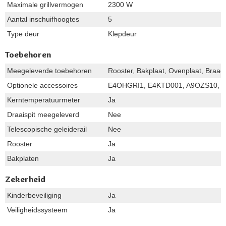
Maximale grillvermogen
2300 W
Aantal inschuifhoogtes
5
Type deur
Klepdeur
Toebehoren
Meegeleverde toebehoren
Rooster, Bakplaat, Ovenplaat, Braad
Optionele accessoires
E4OHGRI1, E4KTD001, A9OZS10, A
Kerntemperatuurmeter
Ja
Draaispit meegeleverd
Nee
Telescopische geleiderail
Nee
Rooster
Ja
Bakplaten
Ja
Zekerheid
Kinderbeveiliging
Ja
Veiligheidssysteem
Ja