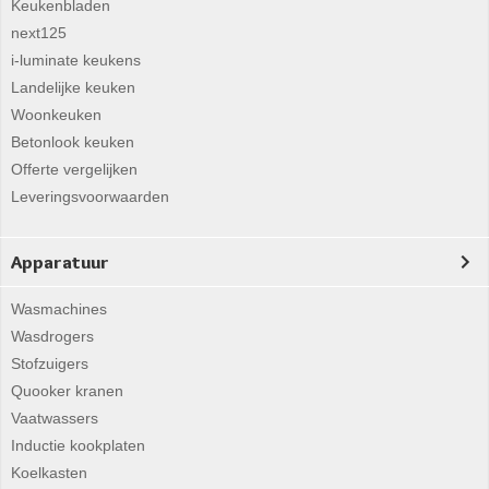
Keukenbladen
next125
i-luminate keukens
Landelijke keuken
Woonkeuken
Betonlook keuken
Offerte vergelijken
Leveringsvoorwaarden
Apparatuur
Wasmachines
Wasdrogers
Stofzuigers
Quooker kranen
Vaatwassers
Inductie kookplaten
Koelkasten