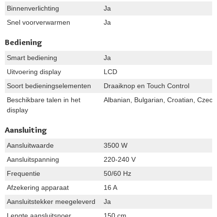
Binnenverlichting
Ja
Snel voorverwarmen
Ja
Bediening
Smart bediening
Ja
Uitvoering display
LCD
Soort bedieningselementen
Draaiknop en Touch Control
Beschikbare talen in het
Albanian, Bulgarian, Croatian, Czech
display
Aansluiting
Aansluitwaarde
3500 W
Aansluitspanning
220-240 V
Frequentie
50/60 Hz
Afzekering apparaat
16 A
Aansluitstekker meegeleverd
Ja
Lengte aansluitsnoer
150 cm