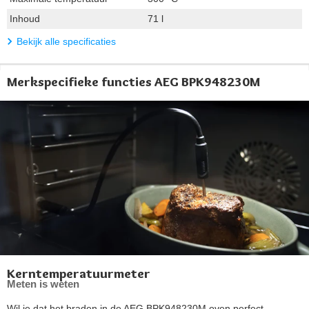
Inhoud
71 l
Bekijk alle specificaties
Merkspecifieke functies AEG BPK948230M
Kerntemperatuurmeter
Meten is weten
Wil je dat het braden in de AEG BPK948230M oven perfect