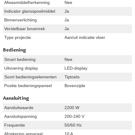
Afwasmiddelherkenning
Nee
Indicator glansspoelmiddel
Ja
Binnenverlichting
Ja
Verstelbaar bovenrek
Ja
Type projectie
Aan/uit indicatie vloer
Bediening
Smart bediening
Nee
Uitvoering display
LED-display
Soort bedieningselementen
Tiptoets
Positie bedieningspaneel
Bovenzijde
Aansluiting
Aansluitwaarde
2200 W
Aansluitspanning
200-240 V
Frequentie
50/60 Hz
Afzekering apparaat
10 A