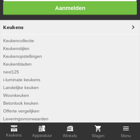
Aanmelden
Keukens
Keukencollectie
Keukenstijlen
Keukenopstellingen
Keukenbladen
next125
i-luminate keukens
Landelijke keuken
Woonkeuken
Betonlook keuken
Offerte vergelijken
Leveringsvoorwaarden
Keukens
Apparatuur
Winkels
Wagen
Menu
Apparatuur