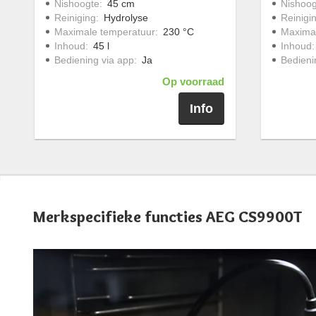
Nishoogte
:
45 cm
Nishoog
Reiniging
:
Hydrolyse
Reinigi
Maximale temperatuur
:
230 °C
Maximal
Inhoud
:
45 l
Inhoud
Bediening via app
:
Ja
Bedieni
Op voorraad
Info
Merkspecifieke functies AEG CS9900T