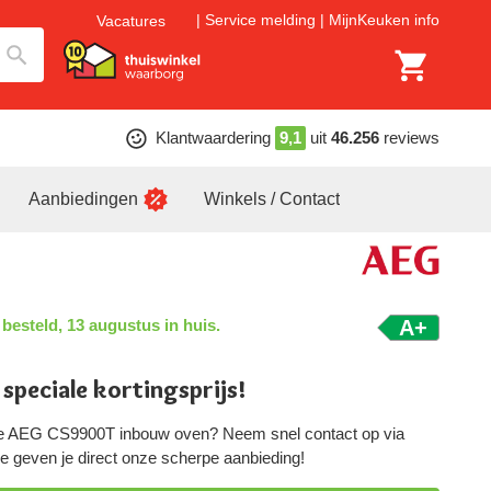
Service melding
MijnKeuken info
Vacatures
Klantwaardering
9,1
uit
46.256
reviews
Aanbiedingen
Winkels / Contact
 besteld, 13 augustus in huis.
A+
 speciale kortingsprijs!
ze AEG CS9900T inbouw oven? Neem snel contact op via
 we geven je direct onze scherpe aanbieding!