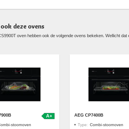
 ook deze ovens
CS9900T oven hebben ook de volgende ovens bekeken. Wellicht dat é
7900B
AEG CP7400B
A+
ombi-stoomoven
Type
:
Combi-stoomoven