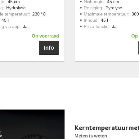
te
:
45 cm
Nishoogte
:
45 cm
ng
:
Hydrolyse
Reiniging
:
Pyrolyse
e temperatuur
:
230 °C
Maximale temperatuur
:
300
:
45 l
Inhoud
:
45 l
ng via app
:
Ja
Pizza functie
:
Ja
Op voorraad
Op 
Info
Kerntemperatuurme
Meten is weten