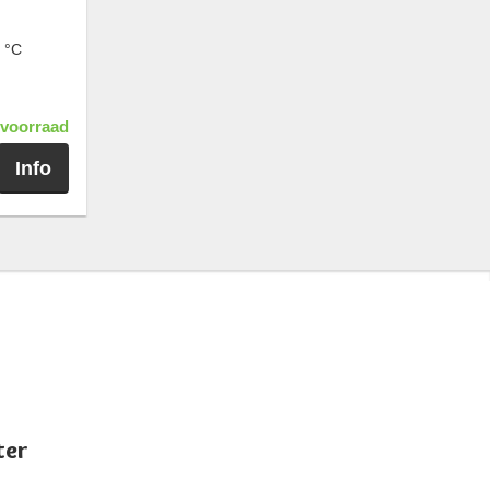
 °C
voorraad
Info
ter