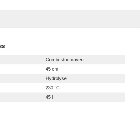
es
Combi-stoomoven
45 cm
Hydrolyse
230 °C
45 l