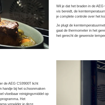
Wil je dat het braden in de AEG
vis bereidt, de kerntemperatuu
je complete controle over het k
Je plugt de kerntemperatuurmet
gaat de thermometer in het gere
het gerecht de gewenste temper
er de AEG CS9900T licht
n handje bij het schoonmaken
l vloeibaar reinigingsmiddel op
gsprogramma. Het
rna verwijder je deze