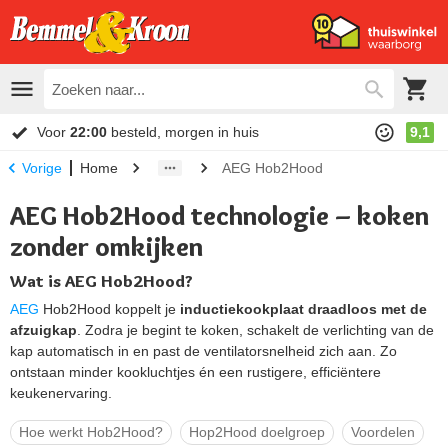
Voor
22:00
besteld, morgen in huis
9,1
Home
AEG Hob2Hood
Vorige
AEG Hob2Hood technologie – koken
zonder omkijken
Wat is AEG Hob2Hood?
AEG
Hob2Hood koppelt je
inductiekookplaat draadloos met de
afzuigkap
. Zodra je begint te koken, schakelt de verlichting van de
kap automatisch in en past de ventilatorsnelheid zich aan. Zo
ontstaan minder kookluchtjes én een rustigere, efficiëntere
keukenervaring.
Hoe werkt Hob2Hood?
Hop2Hood doelgroep
Voordelen