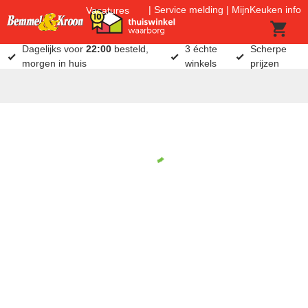
Service melding
MijnKeuken info
Vacatures
Dagelijks voor
22:00
besteld,
3 échte
Scherpe
morgen in huis
winkels
prijzen