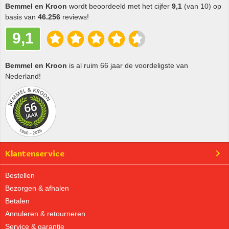
Bemmel en Kroon
wordt beoordeeld met het cijfer
9,1
(van 10) op
basis van
46.256
reviews!
9,1
Bemmel en Kroon
is al ruim 66 jaar de voordeligste van
Nederland!
Klantenservice
Bestellen
Bezorgen & afhalen
Betalen
Annuleren & retourneren
Service & garantie