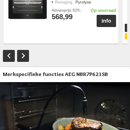
Reiniging
:
Pyrolyse
Adviesprijs
829,-
Op voorraad
568,99
Info
T
G
Merkspecifieke functies AEG NBR7P621SB