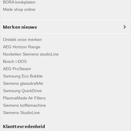
BORA kookplaten
Miele shop online
Merken nieuws
Ontdek onze merken
AEG Horizon Range
Noviteiten Siemens studioLine
Bosch i-DOS
AEG ProSteam
Samsung Eco Bubble
Siemens glassdraftAir
Samsung QuickDrive
PlasmaMade Air Filters
Siemens koffiemachine
Siemens StudioLine
Klanttevredenheid