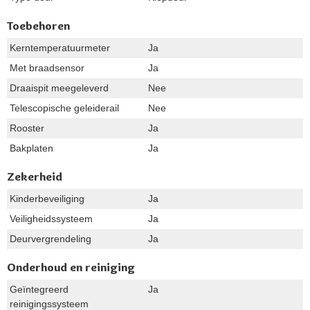
Toebehoren
Kerntemperatuurmeter
Ja
Met braadsensor
Ja
Draaispit meegeleverd
Nee
Telescopische geleiderail
Nee
Rooster
Ja
Bakplaten
Ja
Zekerheid
Kinderbeveiliging
Ja
Veiligheidssysteem
Ja
Deurvergrendeling
Ja
Onderhoud en reiniging
Geïntegreerd
Ja
reinigingssysteem