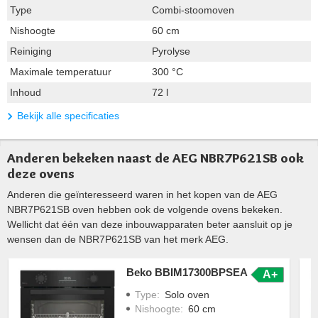
Type
Combi-stoomoven
Nishoogte
60 cm
Reiniging
Pyrolyse
Maximale temperatuur
300 °C
Inhoud
72 l
Bekijk alle specificaties
Anderen bekeken naast de AEG NBR7P621SB ook
deze ovens
Anderen die geïnteresseerd waren in het kopen van de AEG
NBR7P621SB oven hebben ook de volgende ovens bekeken.
Wellicht dat één van deze inbouwapparaten beter aansluit op je
wensen dan de NBR7P621SB van het merk AEG.
Beko BBIM17300BPSEA
A+
Type
:
Solo oven
Nishoogte
:
60 cm