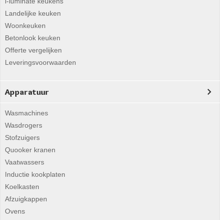
i-luminate keukens
Landelijke keuken
Woonkeuken
Betonlook keuken
Offerte vergelijken
Leveringsvoorwaarden
Apparatuur
Wasmachines
Wasdrogers
Stofzuigers
Quooker kranen
Vaatwassers
Inductie kookplaten
Koelkasten
Afzuigkappen
Ovens