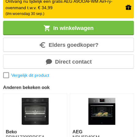
Ontvang nu tijdelijk een gratis AEG A9OOAFWM AirFry-
ovenmand t.w.v. € 34,99
(t/m woensdag 30 sep.)
In winkelwagen
Elders goedkoper?
Direct contact
Vergelijk dit product
Anderen bekeken ook
Beko
AEG