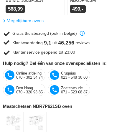
BBIM17300BPSEA
NBU5P40SM
568,99
499,-
Vergelijkbare ovens
Gratis thuisbezorgd (ook in België)
9,1
46.256
Klantwaardering
uit
reviews
Klantenservice geopend tot 23:00
Hulp nodig? Bel één van onze ovenspecialisten in:
Online afdeling
Cruquius
070 - 301 34 74
023 - 548 30 60
Den Haag
Zoeterwoude
070 - 320 93 85
071 - 523 68 87
Maatschetsen NBR7P621SB oven