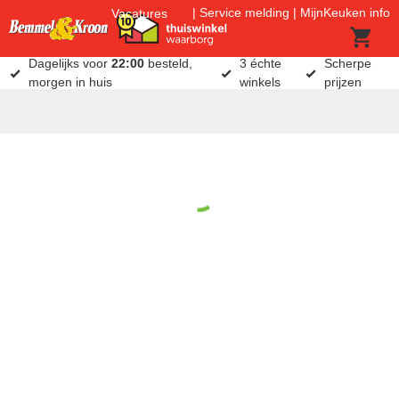
Service melding
MijnKeuken info
Vacatures
Dagelijks voor
22:00
besteld,
3 échte
Scherpe
morgen in huis
winkels
prijzen