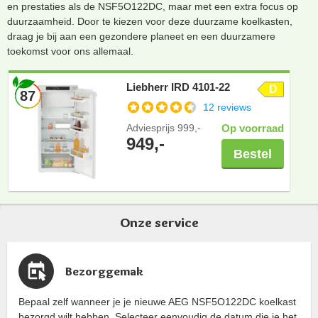
en prestaties als de NSF5O122DC, maar met een extra focus op
duurzaamheid. Door te kiezen voor deze duurzame koelkasten,
draag je bij aan een gezondere planeet en een duurzamere
toekomst voor ons allemaal.
Liebherr IRD 4101-22
D
87
12 reviews
Adviesprijs
999,-
Op voorraad
949,-
Bestel
Onze service
Bezorggemak
Bepaal zelf wanneer je je nieuwe AEG NSF5O122DC koelkast
bezorgd wilt hebben. Selecteer eenvoudig de datum die je het