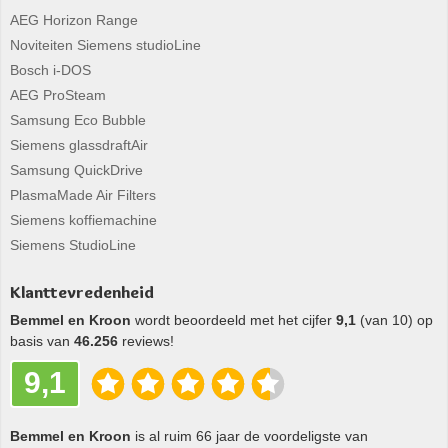
AEG Horizon Range
Noviteiten Siemens studioLine
Bosch i-DOS
AEG ProSteam
Samsung Eco Bubble
Siemens glassdraftAir
Samsung QuickDrive
PlasmaMade Air Filters
Siemens koffiemachine
Siemens StudioLine
Klanttevredenheid
Bemmel en Kroon
wordt beoordeeld met het cijfer
9,1
(van 10) op
basis van
46.256
reviews!
9,1
Bemmel en Kroon
is al ruim 66 jaar de voordeligste van