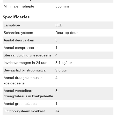
Minimale nisdiepte
550 mm
Specificaties
Lamptype
LED
Scharniersysteem
Deur-op-deur
Aantal deurvakken
5
Aantal compressoren
1
Steraanduiding vriesgedeelte
4
Invriesvermogen in 24 uur
3,1 kg/uur
Bewaartijd bij stroomuitval
9.8 uur
Aantal draagplateaus in
4
koelgedeelte
Aantal verstelbare
3
draagplateaus in koelgedeelte
Aantal groentelades
1
Ontdooisysteem koelkast
Ja