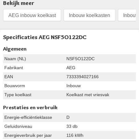
Bekijk meer
AEG inbouw koelkast
Inbouw koelkasten
Inbouw
Specificaties AEG NSF5O122DC
Algemeen
Naam (NL)
NSF5O122DC
Fabrikant
AEG
EAN
7333394027166
Bouwvorm
Inbouw
Type koelkast
Koelkast met vriesvak
Prestaties en verbruik
Energie-efficiëntieklasse
D
Geluidsniveau
33 db
Energieverbruik per jaar
116 kWh