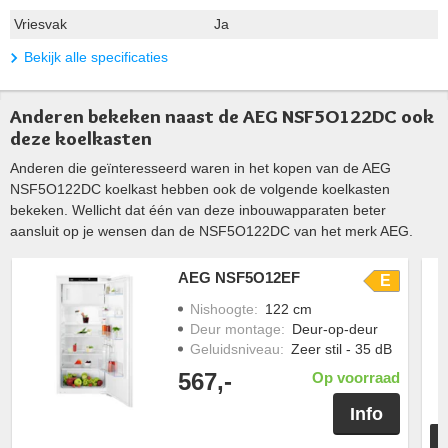
Vriesvak
Ja
Bekijk alle specificaties
Anderen bekeken naast de AEG NSF5O122DC ook
deze koelkasten
Anderen die geïnteresseerd waren in het kopen van de AEG
NSF5O122DC koelkast hebben ook de volgende koelkasten
bekeken. Wellicht dat één van deze inbouwapparaten beter
aansluit op je wensen dan de NSF5O122DC van het merk AEG.
AEG NSF5O12EF
E
Nishoogte
:
122 cm
Deur montage
:
Deur-op-deur
Geluidsniveau
:
Zeer stil - 35 dB
567,-
Op voorraad
Info
T