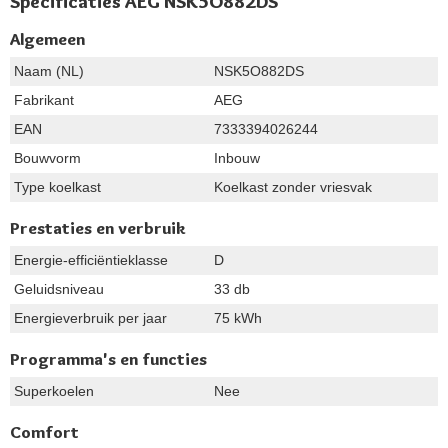
Specificaties AEG NSK5O882DS
Algemeen
Naam (NL)
NSK5O882DS
Fabrikant
AEG
EAN
7333394026244
Bouwvorm
Inbouw
Type koelkast
Koelkast zonder vriesvak
Prestaties en verbruik
Energie-efficiëntieklasse
D
Geluidsniveau
33 db
Energieverbruik per jaar
75 kWh
Programma's en functies
Superkoelen
Nee
Comfort