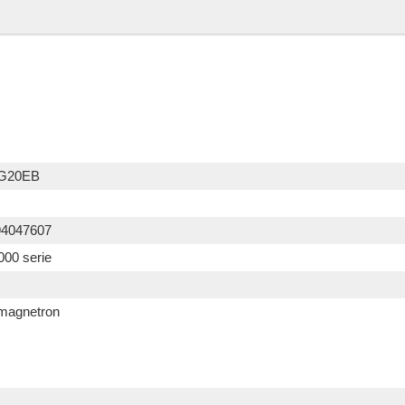
G20EB
94047607
00 serie
magnetron