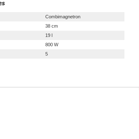
es
Combimagnetron
38 cm
19 l
800 W
5