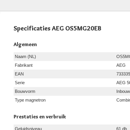
Specificaties AEG OS5MG20EB
Algemeen
Naam (NL)
OS5M
Fabrikant
AEG
EAN
73333
Serie
AEG 50
Bouwvorm
Inbouw
Type magnetron
Combi
Prestaties en verbruik
Geluidsniveau
61 db