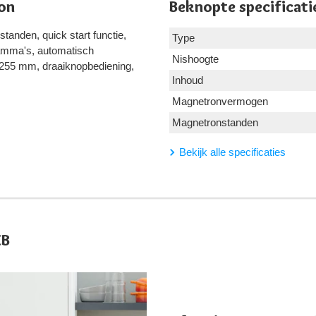
on
Beknopte specificati
tanden, quick start functie,
Type
ramma's, automatisch
Nishoogte
 255 mm, draaiknopbediening,
Inhoud
Magnetronvermogen
Magnetronstanden
Bekijk alle specificaties
EB