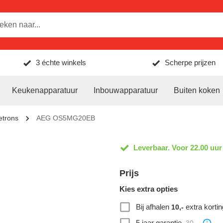
3 échte winkels
Scherpe prijzen
Keukenapparatuur
Inbouwapparatuur
Buiten koken
trons
AEG OS5MG20EB
Leverbaar. Voor 22.00 uur
Prijs
Kies extra opties
Bij afhalen
extra kortin
10,-
5 jaar garantie
30,-