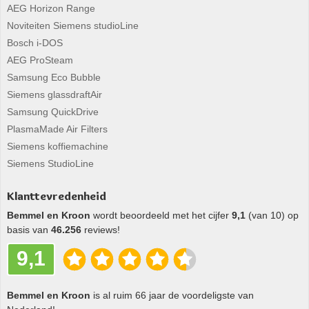
AEG Horizon Range
Noviteiten Siemens studioLine
Bosch i-DOS
AEG ProSteam
Samsung Eco Bubble
Siemens glassdraftAir
Samsung QuickDrive
PlasmaMade Air Filters
Siemens koffiemachine
Siemens StudioLine
Klanttevredenheid
Bemmel en Kroon
wordt beoordeeld met het cijfer
9,1
(van 10) op
basis van
46.256
reviews!
9,1
Bemmel en Kroon
is al ruim 66 jaar de voordeligste van