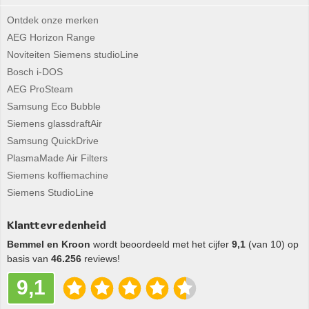
Ontdek onze merken
AEG Horizon Range
Noviteiten Siemens studioLine
Bosch i-DOS
AEG ProSteam
Samsung Eco Bubble
Siemens glassdraftAir
Samsung QuickDrive
PlasmaMade Air Filters
Siemens koffiemachine
Siemens StudioLine
Klanttevredenheid
Bemmel en Kroon
wordt beoordeeld met het cijfer
9,1
(van 10) op
basis van
46.256
reviews!
9,1