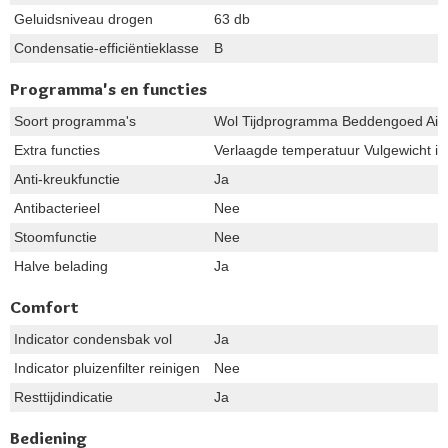
Geluidsniveau drogen
63 db
Condensatie-efficiëntieklasse
B
Programma's en functies
Soort programma's
Wol Tijdprogramma Beddengoed AirRe
Extra functies
Verlaagde temperatuur Vulgewicht in 
Anti-kreukfunctie
Ja
Antibacterieel
Nee
Stoomfunctie
Nee
Halve belading
Ja
Comfort
Indicator condensbak vol
Ja
Indicator pluizenfilter reinigen
Nee
Resttijdindicatie
Ja
Bediening