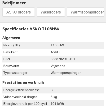
Bekijk meer
ASKO drogers
Wasdrogers
Warmtepompdrogers
Specificaties ASKO T108HW
Algemeen
Naam (NL)
T108HW
Fabrikant
ASKO
EAN
3838782915161
Bouwvorm
Vrijstaand
Type wasdroger
Warmtepompdroger
Prestaties en verbruik
Energie-efficiëntieklasse
C
Vulhoeveelheid drogen
8 kg
Energieverbruik per 100 cycli
101 kWh