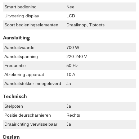
Smart bediening
Nee
Uitvoering display
LCD
Soort bedieningselementen
Draaiknop, Tiptoets
Aansluiting
Aansluitwaarde
700 W
Aansluitspanning
220-240 V
Frequentie
50 Hz
Afzekering apparaat
10 A
Aansluitstekker meegeleverd
Ja
Technisch
Stelpoten
Ja
Positie deurscharnieren
Rechts
Draairichting verwisselbaar
Ja
Design