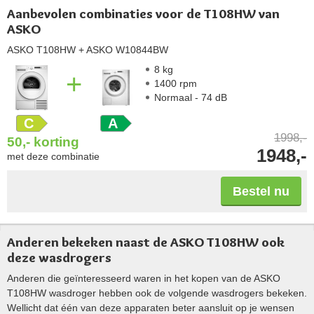
Aanbevolen combinaties voor de T108HW van
ASKO
ASKO T108HW
+ ASKO W10844BW
8 kg
+
1400 rpm
Normaal - 74 dB
C
A
1998,-
50,-
korting
1948,-
met deze combinatie
Bestel nu
Anderen bekeken naast de ASKO T108HW ook
deze wasdrogers
Anderen die geïnteresseerd waren in het kopen van de ASKO
T108HW wasdroger hebben ook de volgende wasdrogers bekeken.
Wellicht dat één van deze apparaten beter aansluit op je wensen