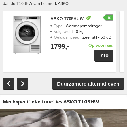
dan de T108HW van het merk ASKO.
B
ASKO T709HUW
Type
:
Warmtepompdroger
Vulgewicht
:
9 kg
Geluidsniveau
:
Zeer stil - 58 dB
1799,-
Op voorraad
Info
Duurzamere alternatieven
Merkspecifieke functies ASKO T108HW