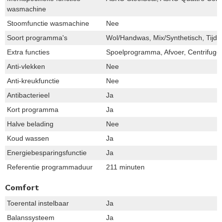
wasmachine
Stoomfunctie wasmachine
Nee
Soort programma's
Wol/Handwas, Mix/Synthetisch, Tijd
Extra functies
Spoelprogramma, Afvoer, Centrifuger
Anti-vlekken
Nee
Anti-kreukfunctie
Nee
Antibacterieel
Ja
Kort programma
Ja
Halve belading
Nee
Koud wassen
Ja
Energiebesparingsfunctie
Ja
Referentie programmaduur
211 minuten
Comfort
Toerental instelbaar
Ja
Balanssysteem
Ja