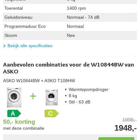
Toerental
1400 rpm
Geluidsniveau
Normaal - 74 dB
Programmaduur Eco
Normaal
Stoom
Nee
Bekijk alle specificaties
Aanbevolen combinaties voor de W10844BW van
ASKO
ASKO W10844BW
+ ASKO T108HW
Warmtepompdroger
+
8 kg
Stil - 63 dB
A
C
1998,-
50,-
korting
1948,-
met deze combinatie