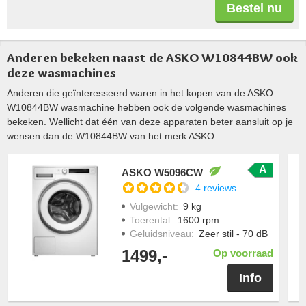
Bestel nu
Anderen bekeken naast de ASKO W10844BW ook
deze wasmachines
Anderen die geïnteresseerd waren in het kopen van de ASKO
W10844BW wasmachine hebben ook de volgende wasmachines
bekeken. Wellicht dat één van deze apparaten beter aansluit op je
wensen dan de W10844BW van het merk ASKO.
A
ASKO W5096CW
4 reviews
Vulgewicht
:
9 kg
Toerental
:
1600 rpm
Geluidsniveau
:
Zeer stil - 70 dB
1499,-
Op voorraad
Info