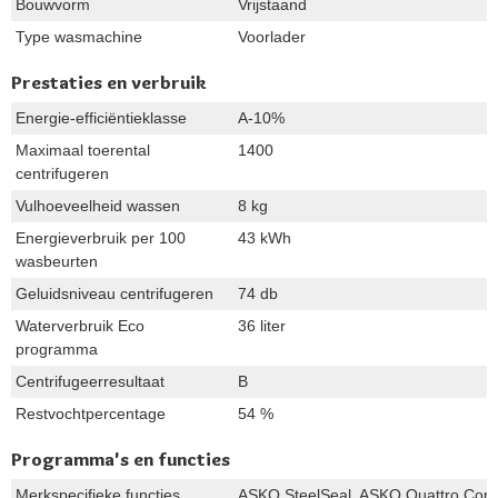
Bouwvorm
Vrijstaand
Type wasmachine
Voorlader
Prestaties en verbruik
Energie-efficiëntieklasse
A-10%
Maximaal toerental
1400
centrifugeren
Vulhoeveelheid wassen
8 kg
Energieverbruik per 100
43 kWh
wasbeurten
Geluidsniveau centrifugeren
74 db
Waterverbruik Eco
36 liter
programma
Centrifugeerresultaat
B
Restvochtpercentage
54 %
Programma's en functies
Merkspecifieke functies
ASKO SteelSeal, ASKO Quattro Cons