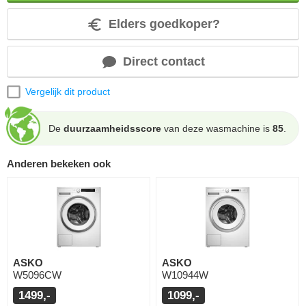
Elders goedkoper?
Direct contact
Vergelijk dit product
De
duurzaamheidsscore
van deze wasmachine is
85
.
Anderen bekeken ook
ASKO
ASKO
W5096CW
W10944W
1499,-
1099,-