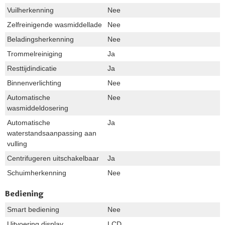
Vuilherkenning
Nee
Zelfreinigende wasmiddellade
Nee
Beladingsherkenning
Nee
Trommelreiniging
Ja
Resttijdindicatie
Ja
Binnenverlichting
Nee
Automatische
Nee
wasmiddeldosering
Automatische
Ja
waterstandsaanpassing aan
vulling
Centrifugeren uitschakelbaar
Ja
Schuimherkenning
Nee
Bediening
Smart bediening
Nee
Uitvoering display
LCD