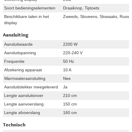
Soort bedieningselementen
Draaiknop, Tiptoets
Beschikbare talen in het
Zweeds, Sloveens, Slowaaks, Russisch
display
Aansluiting
Aansluitwaarde
2200 W
Aansluitspanning
220-240 V
Frequentie
50 Hz
Afzekering apparaat
10 A
Warmwateraansluiting
Nee
Aansluitstekker meegeleverd
Ja
Lengte aansluitsnoer
210 cm
Lengte aanvoerslang
150 cm
Lengte afvoerslang
160 cm
Technisch