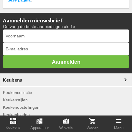
Aanmelden nieuwsbrief
Ontvang de beste aanbiedingen als 1e
Aanmelden
Keukens
Keukencollectie
Keukenstijlen
Keukenopstellingen
Keukenbladen
next125
Keukens
Apparatuur
Winkels
Wagen
Menu
i-luminate keukens