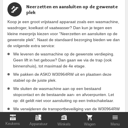
Neerzetten en aansluiten op de gewenste
plek
Koop je een groot vrijstaand apparaat zoals een wasmachine,
wasdroger, koelkast of vaatwasser? Dan kun je tegen een
kleine meerprijs kiezen voor “Neerzetten en aansluiten op de
gewenste plek”. Naast de standaard bezorging bieden we dan
de volgende extra service:
We leveren de wasmachine op de gewenste verdieping.
Geen lift in het gebouw? Dan gaan we via de trap (ook
binnenshuis), tot maximaal de 4e etage.
We pakken de ASKO W30964RW uit en plaatsen deze
stabiel op de juiste plek.
We sluiten de wasmachine aan op een bestaand
stopcontact en de bestaande aan- en afvoerpunten. Let
op: dit geldt niet voor aansluiting op een trekschakelaar.
We verwijderen de transportbeveiliging van de W30964RW
van ASKO.
We voeren het verpakkingsmateriaal milieuvriendelijk af.
Keukens
Apparatuur
Winkels
Wagen
Menu