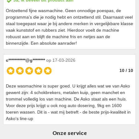
Ja, ik beveel dit product aan
Ontzettend fijne wasmachine. Geen onnodige poespas, de
programma's die je nodig hebt en ontzettend stil. Daarnaast veel
staal toegepast waar je bij andere merken in vergelijkbare klasse
vaak kunststof en rubbers ziet. Hierdoor voelt de machine
robuust aan en blijft de machine fris en netjes aan de
binnenzijde. Een absolute aanrader!
c***********@g********
op 17-03-2026
10 / 10
Deze wasmachine is super goed. U krijgt alles wat we van Asko
gewent zijn: 4 schokbrekers, metalen kuip, geen manchet en
trommel volledig los van machine. De Asko staat als een huis.
Voor deze prijs krijgt u ook nog auto dosering, 9kg en 1600
toeren wassen. Dit is - wat mij betreft - de beste prijs-kwaliteit in
Asko's line-up
Onze service