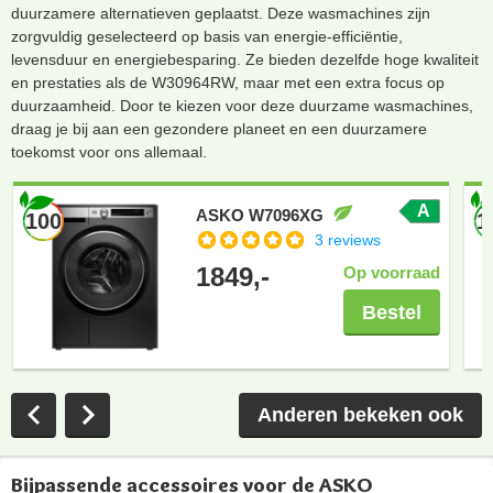
duurzamere alternatieven geplaatst. Deze wasmachines zijn
zorgvuldig geselecteerd op basis van energie-efficiëntie,
levensduur en energiebesparing. Ze bieden dezelfde hoge kwaliteit
en prestaties als de W30964RW, maar met een extra focus op
duurzaamheid. Door te kiezen voor deze duurzame wasmachines,
draag je bij aan een gezondere planeet en een duurzamere
toekomst voor ons allemaal.
A
ASKO W7096XG
100
1
3 reviews
1849,-
Op voorraad
Bestel
Anderen bekeken ook
Bijpassende accessoires voor de ASKO