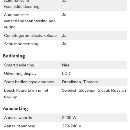
Automatische
Ja
wasmiddeldosering
Automatische
Ja
waterstandsaanpassing aan
vulling
Centrifugeren uitschakelbaar
Ja
Schuimherkenning
Ja
Bediening
Smart bediening
Nee
Uitvoering display
LCD
Soort bedieningselementen
Draaiknop, Tiptoets
Beschikbare talen in het
Swedish Slovenian Slovak Russian P
display
Aansluiting
Aansluitwaarde
2200 W
Aansluitspanning
220-240 V