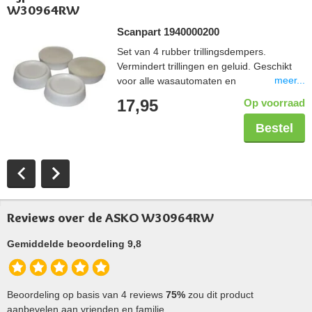
W30964RW
Scanpart 1940000200
Set van 4 rubber trillingsdempers.
Vermindert trillingen en geluid. Geschikt
meer...
voor alle wasautomaten en
droogautomaten. Eenvoudig te plaatsen
17,95
Op voorraad
onder de voetjes van een huishoudelijk
apparaat.
Bestel
Reviews over de ASKO W30964RW
Gemiddelde beoordeling 9,8
Beoordeling op basis van 4 reviews
75%
zou dit product
aanbevelen aan vrienden en familie.