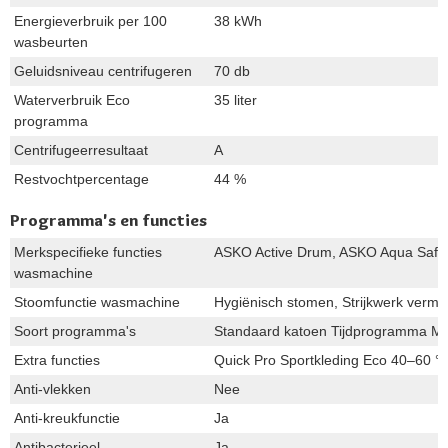
Energieverbruik per 100
38 kWh
wasbeurten
Geluidsniveau centrifugeren
70 db
Waterverbruik Eco
35 liter
programma
Centrifugeerresultaat
A
Restvochtpercentage
44 %
Programma's en functies
Merkspecifieke functies
ASKO Active Drum, ASKO Aqua Safe
wasmachine
Stoomfunctie wasmachine
Hygiënisch stomen, Strijkwerk vermi
Soort programma's
Standaard katoen Tijdprogramma Mix
Extra functies
Quick Pro Sportkleding Eco 40–60 °
Anti-vlekken
Nee
Anti-kreukfunctie
Ja
Antibacterieel
Ja