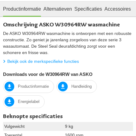
Productinformatie
Alternatieven
Specificaties
Accessoires
R
Omschrijving ASKO W30964RW wasmachine
De ASKO W30964RW wasmachine is ontworpen met een robuuste
constructie. Zo geniet je jarenlang zorgeloos van deze serie 3
wasautomaat. De Steel Seal deurafdichting zorgt voor een
schonere en frisse was.
Bekijk ook de merkspecifieke functies
Downloads voor de W30964RW van ASKO
Productinformatie
Handleiding
Energielabel
Beknopte specificaties
Vulgewicht
9 kg
Toerental
1600 rpm