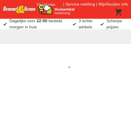
Service melding
MijnKeuken info
Vacatures
Dagelijks voor
22:00
besteld,
3 échte
Scherpe
morgen in huis
winkels
prijzen