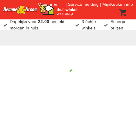
Service melding
MijnKeuken info
Vacatures
Dagelijks voor
22:00
besteld,
3 échte
Scherpe
morgen in huis
winkels
prijzen