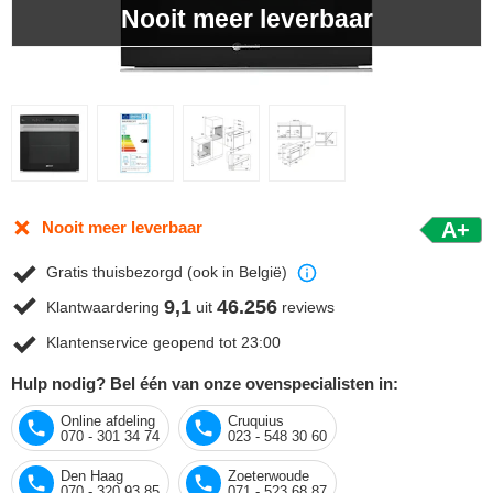
Nooit meer leverbaar
Nooit meer leverbaar
A+
Gratis thuisbezorgd (ook in België)
9,1
46.256
Klantwaardering
uit
reviews
Klantenservice geopend tot 23:00
Hulp nodig? Bel één van onze ovenspecialisten in:
Online afdeling
Cruquius
070 - 301 34 74
023 - 548 30 60
Den Haag
Zoeterwoude
070 - 320 93 85
071 - 523 68 87