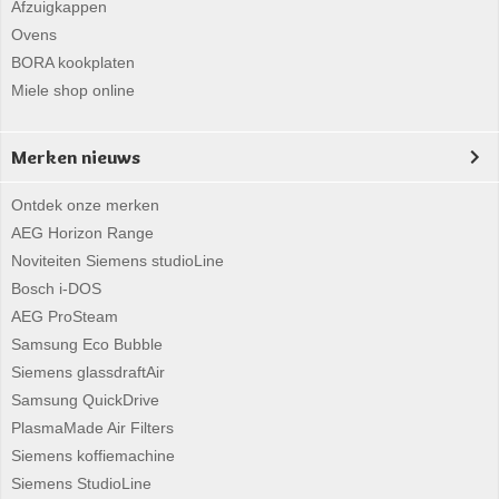
Afzuigkappen
Ovens
BORA kookplaten
Miele shop online
Merken nieuws
Ontdek onze merken
AEG Horizon Range
Noviteiten Siemens studioLine
Bosch i-DOS
AEG ProSteam
Samsung Eco Bubble
Siemens glassdraftAir
Samsung QuickDrive
PlasmaMade Air Filters
Siemens koffiemachine
Siemens StudioLine