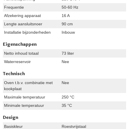
Frequentie
50-60 Hz
Afzekering apparaat
16 A
Lengte aansluitsnoer
90 cm
Installatie bijzonderheden
Inbouw
Eigenschappen
Netto inhoud totaal
73 liter
Waterreservoir
Nee
Technisch
Oven t.b.v. combinatie met
Nee
kookplaat
Maximale temperatuur
250 °C
Minimale temperatuur
35 °C
Design
Basiskleur
Roestvrijstaal