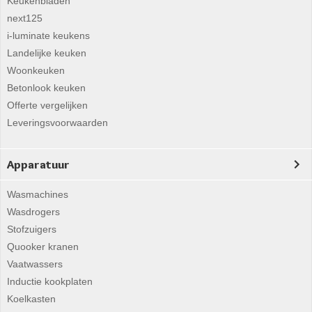
Keukenbladen
next125
i-luminate keukens
Landelijke keuken
Woonkeuken
Betonlook keuken
Offerte vergelijken
Leveringsvoorwaarden
Apparatuur
Wasmachines
Wasdrogers
Stofzuigers
Quooker kranen
Vaatwassers
Inductie kookplaten
Koelkasten