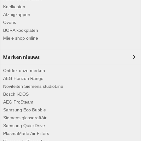
Koelkasten
Afzuigkappen
Ovens
BORA kookplaten
Miele shop online
Merken nieuws
Ontdek onze merken
AEG Horizon Range
Noviteiten Siemens studioLine
Bosch i-DOS
AEG ProSteam
Samsung Eco Bubble
Siemens glassdraftAir
Samsung QuickDrive
PlasmaMade Air Filters