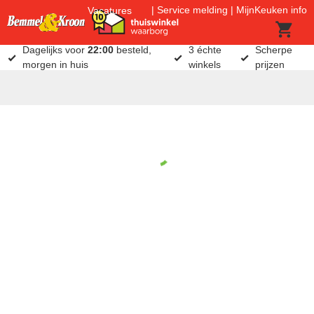
Service melding
MijnKeuken info
Vacatures
Dagelijks voor
22:00
besteld,
3 échte
Scherpe
morgen in huis
winkels
prijzen