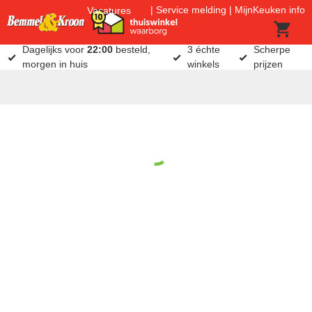
Service melding
MijnKeuken info
Vacatures
Dagelijks voor
22:00
besteld,
3 échte
Scherpe
morgen in huis
winkels
prijzen