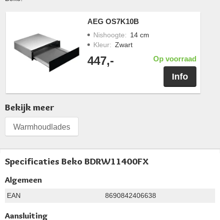
AEG OS7K10B
Nishoogte
:
14 cm
Kleur
:
Zwart
447,-
Op voorraad
Info
Bekijk meer
Warmhoudlades
Specificaties Beko BDRW11400FX
Algemeen
EAN
8690842406638
Aansluiting