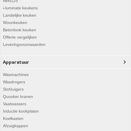
next125
i-luminate keukens
Landelijke keuken
Woonkeuken
Betonlook keuken
Offerte vergelijken
Leveringsvoorwaarden
Apparatuur
Wasmachines
Wasdrogers
Stofzuigers
Quooker kranen
Vaatwassers
Inductie kookplaten
Koelkasten
Afzuigkappen