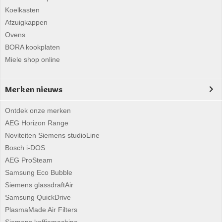
Koelkasten
Afzuigkappen
Ovens
BORA kookplaten
Miele shop online
Merken nieuws
Ontdek onze merken
AEG Horizon Range
Noviteiten Siemens studioLine
Bosch i-DOS
AEG ProSteam
Samsung Eco Bubble
Siemens glassdraftAir
Samsung QuickDrive
PlasmaMade Air Filters