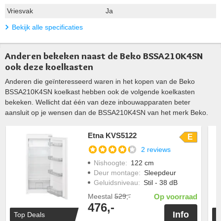
Vriesvak
Ja
Bekijk alle specificaties
Anderen bekeken naast de Beko BSSA210K4SN
ook deze koelkasten
Anderen die geïnteresseerd waren in het kopen van de Beko
BSSA210K4SN koelkast hebben ook de volgende koelkasten
bekeken. Wellicht dat één van deze inbouwapparaten beter
aansluit op je wensen dan de BSSA210K4SN van het merk Beko.
Etna KVS5122
E
2 reviews
Nishoogte
:
122 cm
Deur montage
:
Sleepdeur
Geluidsniveau
:
Stil - 38 dB
Meestal
529,-
Op voorraad
476,-
Info
Top Deals
T