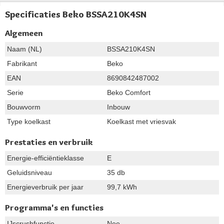
Specificaties Beko BSSA210K4SN
Algemeen
Naam (NL)
BSSA210K4SN
Fabrikant
Beko
EAN
8690842487002
Serie
Beko Comfort
Bouwvorm
Inbouw
Type koelkast
Koelkast met vriesvak
Prestaties en verbruik
Energie-efficiëntieklasse
E
Geluidsniveau
35 db
Energieverbruik per jaar
99,7 kWh
Programma's en functies
IJscrushfunctie
Nee