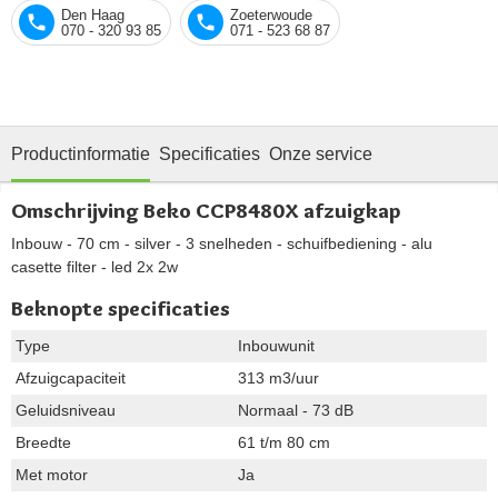
Den Haag
Zoeterwoude
070 - 320 93 85
071 - 523 68 87
Productinformatie
Specificaties
Onze service
Omschrijving Beko CCP8480X afzuigkap
Inbouw - 70 cm - silver - 3 snelheden - schuifbediening - alu
casette filter - led 2x 2w
Beknopte specificaties
Type
Inbouwunit
Afzuigcapaciteit
313 m3/uur
Geluidsniveau
Normaal - 73 dB
Breedte
61 t/m 80 cm
Met motor
Ja