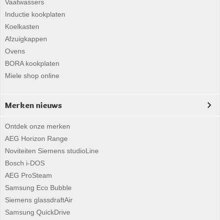
Vaatwassers
Inductie kookplaten
Koelkasten
Afzuigkappen
Ovens
BORA kookplaten
Miele shop online
Merken nieuws
Ontdek onze merken
AEG Horizon Range
Noviteiten Siemens studioLine
Bosch i-DOS
AEG ProSteam
Samsung Eco Bubble
Siemens glassdraftAir
Samsung QuickDrive