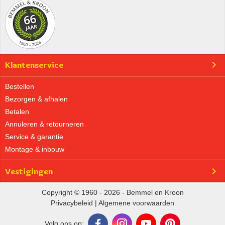
Klantenservice
Bestellen
Bezorgen & afhalen
Betalen
Annuleren & retourneren
Service & garantie
Montage & inbouw
Vestigingen
Copyright © 1960 - 2026 - Bemmel en Kroon
Privacybeleid
|
Algemene voorwaarden
Volg ons op: