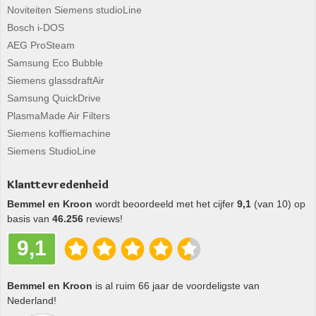
Noviteiten Siemens studioLine
Bosch i-DOS
AEG ProSteam
Samsung Eco Bubble
Siemens glassdraftAir
Samsung QuickDrive
PlasmaMade Air Filters
Siemens koffiemachine
Siemens StudioLine
Klanttevredenheid
Bemmel en Kroon
wordt beoordeeld met het cijfer
9,1
(van 10) op
basis van
46.256
reviews!
9,1
Bemmel en Kroon
is al ruim 66 jaar de voordeligste van
Nederland!