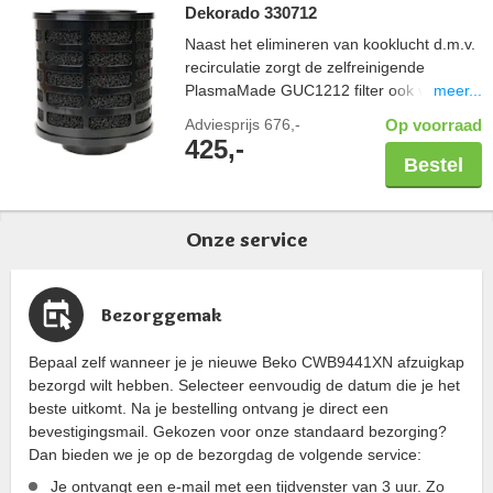
Dekorado 330712
Naast het elimineren van kooklucht d.m.v.
recirculatie zorgt de zelfreinigende
meer...
PlasmaMade GUC1212 filter ook voor een
gezond binnenklimaat; vrij van geuren,
Adviesprijs
676,-
Op voorraad
pollen en bacteriën. Controleer altijd de
425,-
maatvoering van uw schacht in combinatie
Bestel
met een PlasmaMade filter. Let hierbij op
de breedte en diepte, maar ook een
benodigde hoogte van 20cm. Capaciteit
Onze service
600 m3/u.
Bezorggemak
Bepaal zelf wanneer je je nieuwe Beko CWB9441XN afzuigkap
bezorgd wilt hebben. Selecteer eenvoudig de datum die je het
beste uitkomt. Na je bestelling ontvang je direct een
bevestigingsmail. Gekozen voor onze standaard bezorging?
Dan bieden we je op de bezorgdag de volgende service:
Je ontvangt een e-mail met een tijdvenster van 3 uur. Zo