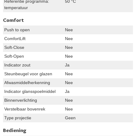
Referentie programma:
50 °C
temperatuur
Comfort
Push to open
Nee
ComfortLift
Nee
Soft-Close
Nee
Soft-Open
Nee
Indicator zout
Ja
Steunbeugel voor glazen
Nee
Afwasmiddelherkenning
Nee
Indicator glansspoelmiddel
Ja
Binnenverlichting
Nee
Verstelbaar bovenrek
Nee
Type projectie
Geen
Bediening