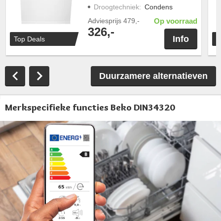
Droogtechniek
:
Condens
Adviesprijs
479,-
Op voorraad
326,-
Info
Top Deals
T
Duurzamere alternatieven
Merkspecifieke functies Beko DIN34320