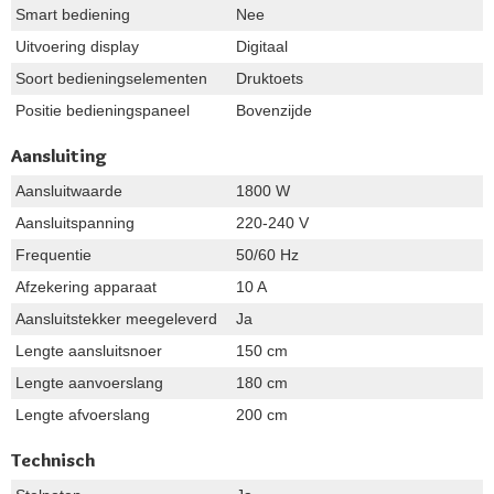
Smart bediening
Nee
Uitvoering display
Digitaal
Soort bedieningselementen
Druktoets
Positie bedieningspaneel
Bovenzijde
Aansluiting
Aansluitwaarde
1800 W
Aansluitspanning
220-240 V
Frequentie
50/60 Hz
Afzekering apparaat
10 A
Aansluitstekker meegeleverd
Ja
Lengte aansluitsnoer
150 cm
Lengte aanvoerslang
180 cm
Lengte afvoerslang
200 cm
Technisch