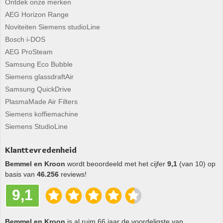
Ontdek onze merken
AEG Horizon Range
Noviteiten Siemens studioLine
Bosch i-DOS
AEG ProSteam
Samsung Eco Bubble
Siemens glassdraftAir
Samsung QuickDrive
PlasmaMade Air Filters
Siemens koffiemachine
Siemens StudioLine
Klanttevredenheid
Bemmel en Kroon
wordt beoordeeld met het cijfer
9,1
(van 10) op
basis van
46.256
reviews!
9,1
Bemmel en Kroon
is al ruim 66 jaar de voordeligste van