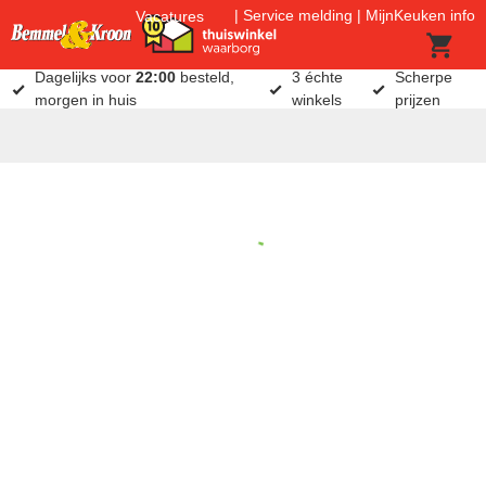
Service melding
MijnKeuken info
Vacatures
Dagelijks voor
22:00
besteld,
3 échte
Scherpe
morgen in huis
winkels
prijzen