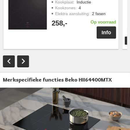
Kookplaat
:
Inductie
Kookzones
:
4
Elektra aansluiting
:
2 fasen
258,-
Op voorraad
Info
T
Merkspecifieke functies Beko HII64400MTX