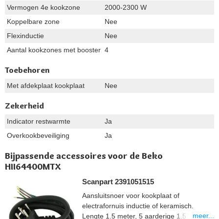
Vermogen 4e kookzone
2000-2300 W
Koppelbare zone
Nee
Flexinductie
Nee
Aantal kookzones met booster
4
Toebehoren
Met afdekplaat kookplaat
Nee
Zekerheid
Indicator restwarmte
Ja
Overkookbeveiliging
Ja
Bijpassende accessoires voor de Beko
HII64400MTX
Scanpart 2391051515
Aansluitsnoer voor kookplaat of
electrafornuis inductie of keramisch.
meer...
Lengte 1.5 meter, 5 aarderige 1.5 mm2,