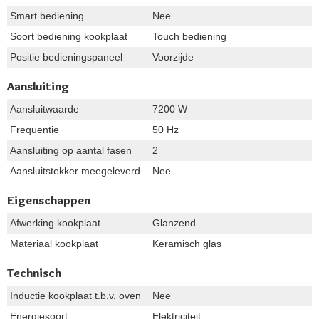
Smart bediening
Nee
Soort bediening kookplaat
Touch bediening
Positie bedieningspaneel
Voorzijde
Aansluiting
Aansluitwaarde
7200 W
Frequentie
50 Hz
Aansluiting op aantal fasen
2
Aansluitstekker meegeleverd
Nee
Eigenschappen
Afwerking kookplaat
Glanzend
Materiaal kookplaat
Keramisch glas
Technisch
Inductie kookplaat t.b.v. oven
Nee
Energiesoort
Elektriciteit