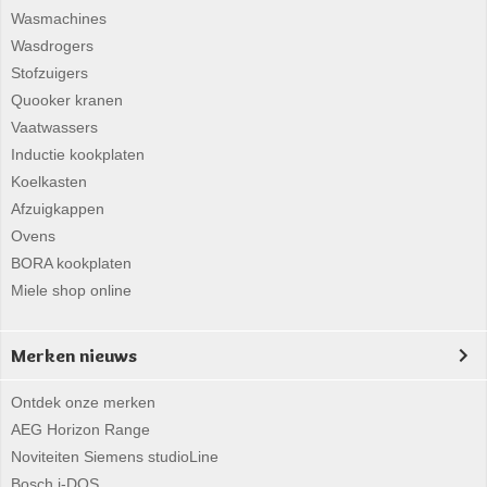
Wasmachines
Wasdrogers
Stofzuigers
Quooker kranen
Vaatwassers
Inductie kookplaten
Koelkasten
Afzuigkappen
Ovens
BORA kookplaten
Miele shop online
Merken nieuws
Ontdek onze merken
AEG Horizon Range
Noviteiten Siemens studioLine
Bosch i-DOS