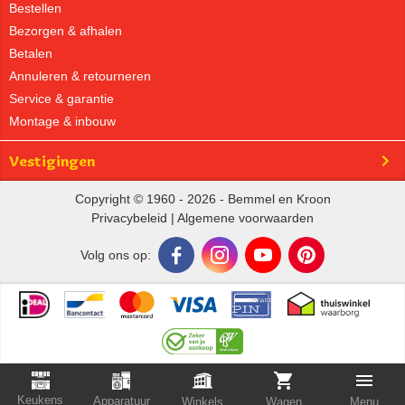
Bestellen
Bezorgen & afhalen
Betalen
Annuleren & retourneren
Service & garantie
Montage & inbouw
Vestigingen
Copyright © 1960 - 2026 - Bemmel en Kroon
Privacybeleid
|
Algemene voorwaarden
Volg ons op:
Keukens
Apparatuur
Winkels
Wagen
Menu