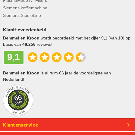
PlasmaMade Air Filters
Siemens koffiemachine
Siemens StudioLine
Klanttevredenheid
Bemmel en Kroon
wordt beoordeeld met het cijfer
9,1
(van 10) op
basis van
46.256
reviews!
9,1
Bemmel en Kroon
is al ruim 66 jaar de voordeligste van
Nederland!
Klantenservice