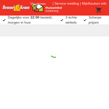
Service melding
MijnKeuken info
Vacatures
Dagelijks voor
22:00
besteld,
3 échte
Scherpe
morgen in huis
winkels
prijzen