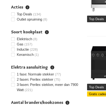
Acties
Top Deals
(134)
Top Deals
Outlet opruiming
(8)
Soort kookplaat
Elektrisch
(8)
Gas
(157)
Inductie
(228)
Keramisch
(1)
Elektra aansluiting
1 fase: Normale stekker
(77)
2 fasen: Perilex stekker
(75)
3 fasen: Perilex stekker, meer dan 7900
Top Deals
Watt
(221)
Gratis cade
Aantal branders/kookzones