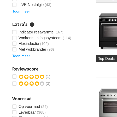
ILVE Nostalgie
(43)
Toon meer
Extra's
Indicator restwarmte
(167)
Vonkontstekingssysteem
(114)
Flexinductie
(102)
Met wokbrander
(96)
Toon meer
Top Deals
Reviewscore
(1)
(3)
Voorraad
Op voorraad
(29)
Leverbaar
(368)