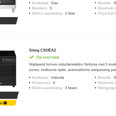
draaiknoppen inclusief kookwekker, 1 standaard draa
Kookplaat
:
Gas
Breedte
:
9
braadslede met draadrooster.
Branders
:
5
Maximale 
Elektra aansluiting
:
1 fase
Pizza funct
Smeg C91IEA2
Op voorraad
Vrijstaand fornuis inductie/elektro Sinfonia met 5 koo
zones, multizone optie, automatische aanpassing pa
indicator, 1 oven met 9 kookfunctie, inhoud 115 liter
Kookplaat
:
Inductie
Breedte
:
9
verlichting, timer, vapor Clean en opbergruimte met k
Kookzones
:
5
Maximale 
Elektra aansluiting
:
3 fasen
Reinigings
au