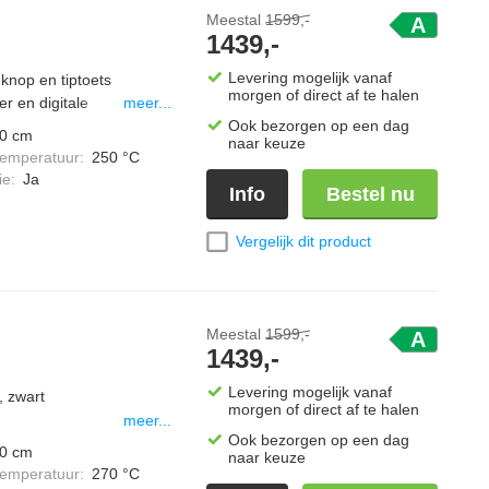
gn Een neerklapbaar
unt aansturen. Kookplaat
Meestal
1599,-
A
n, terwijl verstelbare
1439,-
itgerust met slimme
n. Meegeleverd: 2 sets
-zone 1600 W / 1850 W
rabber
Levering mogelijk vanaf
 knop en tiptoets
 250 mm zone 2300 W /
morgen of direct af te halen
r en digitale
meer...
ot 3700 W Met de snelle
Ook bezorgen op een dag
 en kinderbeveiliging
0 cm
naar keuze
ligheid en
temperatuur
:
250 °C
rvaring De ruime
ie
:
Ja
Info
Bestel nu
 multifunctioneel
D-kookervaring. Dankzij
Vergelijk dit product
C, twee ovenlampen en
van knapperige taarten tot
l Een neerklapbaar
oires, terwijl
Meestal
1599,-
A
ng. Meegeleverd: 2 sets
1439,-
rabber
Levering mogelijk vanaf
, zwart
morgen of direct af te halen
meer...
Ook bezorgen op een dag
0 cm
naar keuze
temperatuur
:
270 °C