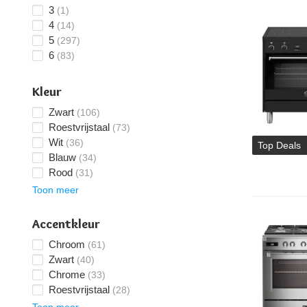
3
(1)
4
(14)
5
(297)
6
(83)
Kleur
Zwart
(106)
Roestvrijstaal
(73)
Wit
(36)
Top Deals
Blauw
(34)
Rood
(31)
Toon meer
Accentkleur
Chroom
(61)
Zwart
(40)
Chrome
(33)
Roestvrijstaal
(28)
Toon meer