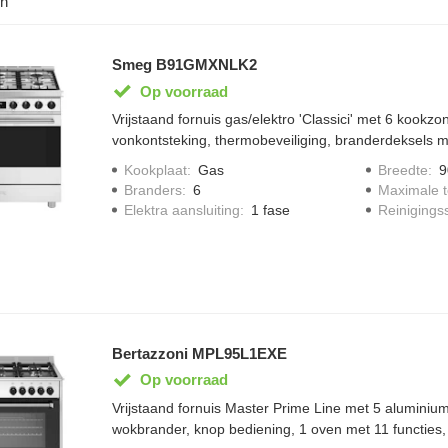
en
Smeg B91GMXNLK2
Op voorraad
Vrijstaand fornuis gas/elektro 'Classici' met 6 kookz
vonkontsteking, thermobeveiliging, branderdeksels m
primaire oven met 9 kookfuncties, inhoud 115 liter, 5 k
Kookplaat
:
Gas
Breedte
:
9
vapor clean reinigingssysteem, opbergvak met klep e
Branders
:
6
Maximale 
Elektra aansluiting
:
1 fase
Reinigings
Bertazzoni MPL95L1EXE
Op voorraad
Vrijstaand fornuis Master Prime Line met 5 alumini
wokbrander, knop bediening, 1 oven met 11 functies, i