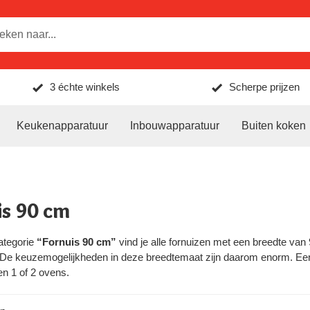
3 échte winkels
Scherpe prijzen
Keukenapparatuur
Inbouwapparatuur
Buiten koken
is 90 cm
ategorie
“Fornuis 90 cm”
vind je alle fornuizen met een breedte va
 De keuzemogelijkheden in deze breedtemaat zijn daarom enorm. Een 
n 1 of 2 ovens.