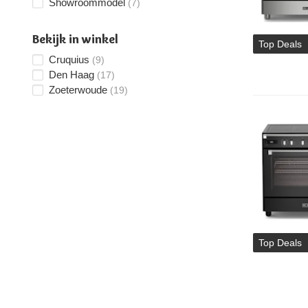
Showroommodel
(7)
Bekijk in winkel
Top Deals
Cruquius
(9)
Den Haag
(17)
Zoeterwoude
(19)
Top Deals