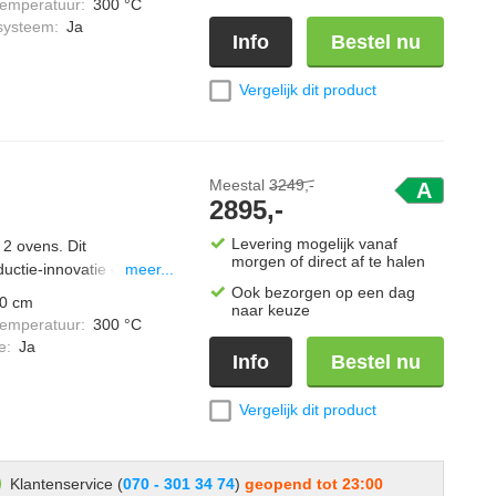
temperatuur
:
300 °C
an zacht sudderen naar
systeem
:
Ja
Info
Bestel nu
gen voor maximale
ur intuïtieve bediening
drail brengen een
Vergelijk dit product
et het strakke roestvrij
 doorkijkglas straalt
met uitneembare
voudig onderhoud.
Meestal
3249,-
A
2895,-
en heeft een ruime
ties voor maximale
Levering mogelijk vanaf
2 ovens. Dit
e werking en
morgen of direct af te halen
nductie-innovatie en Retro
meer...
rdeling  ideaal voor
s gevormde kookplaat (30
Ook bezorgen op een dag
 het verschil: Easy
0 cm
naar keuze
an één brugzone voor
unctie voor moeiteloze
temperatuur
:
300 °C
n. De Retro Pop-stijl
0°C rijstijd-functie voor
e
:
Ja
Info
Bestel nu
n karaktervolle vintage
rokante bodems Met een
doorkijkglas zorgt voor
 biedt deze oven de
t uitneembaar
Vergelijk dit product
ulpover  perfect voor
 en eenvoudig onderhoud.
 liter beschikt over vijf
 bediening, terwijl het
ven is ideaal voor het
tuurregeling (±5°C)
Klantenservice (
070 - 301 34 74
)
geopend tot 23:00
ltijden. Uitgerust met