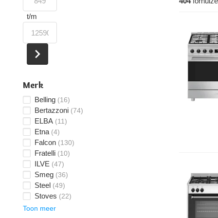
404
fornuiz
t/m
Merk
Belling
(16)
Bertazzoni
(74)
ELBA
(11)
Etna
(4)
Falcon
(130)
Fratelli
(10)
ILVE
(47)
Smeg
(36)
Steel
(49)
Stoves
(22)
Toon meer