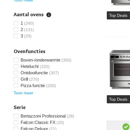
Aantal ovens
Top Deals
1
(240)
2
(131)
3
(29)
Ovenfuncties
Boven-/onderwarmte
(350)
Hetelucht
(320)
Ontdooifunctie
(307)
Grill
(270)
Pizza functie
(200)
Toon meer
Top Deals
Serie
Bertazzoni Professional
(28)
Falcon Classic FX
(20)
Falcon Deluxe
(21)