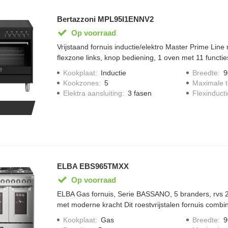
Bertazzoni MPL95I1ENNV2
Op voorraad
Vrijstaand fornuis inductie/elektro Master Prime Line
flexzone links, knop bediening, 1 oven met 11 functies
draadroosters, 1 braadslede met draadrooster, draai
Kookplaat
:
Inductie
Breedte
:
9
programmaklok met druktoetsen.
Kookzones
:
5
Maximale 
Elektra aansluiting
:
3 fasen
Flexinducti
ELBA EBS965TMXX
Op voorraad
ELBA Gas fornuis, Serie BASSANO, 5 branders, rvs 
met moderne kracht Dit roestvrijstalen fornuis combine
met professionele prestaties. De naadloos gevormde
Kookplaat
:
Gas
Breedte
:
9
mm) beschikt over vijf gasbranders, waaronder een 