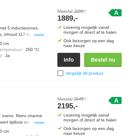
Meestal
2099,-
A
1889,-
Levering mogelijk vanaf
 met 5 inductiezones,
morgen of direct af te halen
, inhoud 117 liter, 1 luxe
meer...
knoppen en digitale
Ook bezorgen op een dag
0 cm
naar keuze
temperatuur
:
250 °C
e
:
Ja
Info
Bestel nu
Vergelijk dit product
Meestal
2549,-
A
2195,-
Levering mogelijk vanaf
2 ovens. Retro charme
morgen of direct af te halen
ert tijdloze elegantie
meer...
 kookplaat (hoogte 30
Ook bezorgen op een dag
0 cm
naar keuze
krachtige dubbele