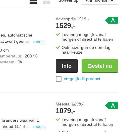
Sorteer op
Aanbevolen
Adviesprijs
1919,-
A
1529,-
Levering mogelijk vanaf
ones, automatische
morgen of direct af te halen
at zwart geëmailleerd, 1
meer...
ookniveaus, timer, grill,
Ook bezorgen op een dag
0 cm
naar keuze
n halogeen verlichting.
temperatuur
:
260 °C
systeem
:
Ja
Info
Bestel nu
Vergelijk dit product
Meestal
1199,-
A
1079,-
Levering mogelijk vanaf
um branders waarvan 1
morgen of direct af te halen
nhoud 117 liter,
meer...