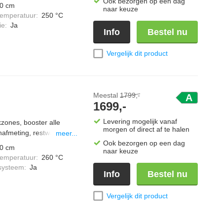
drooster en 1
Ook bezorgen op een dag
0 cm
naar keuze
temperatuur
:
250 °C
ie
:
Ja
Info
Bestel nu
Vergelijk dit product
Meestal
1799,-
A
1699,-
Levering mogelijk vanaf
kzones, booster alle
morgen of direct af te halen
nafmeting, restwarmte
meer...
, 5 kookniveaus, halogeen
Ook bezorgen op een dag
0 cm
naar keuze
lep.
temperatuur
:
260 °C
systeem
:
Ja
Info
Bestel nu
Vergelijk dit product