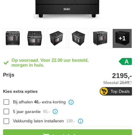
+1
Op voorraad. Voor 22.00 uur besteld,
A
morgen in huis.
2195,-
Prijs
Meestal
2549,-
Kies extra opties
Top Deals
Bij afhalen
extra korting
40,-
5 jaar garantie
65,-
Vakkundig laten installeren
199,-