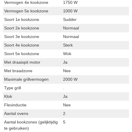
Vermogen 4e kookzone
1750 W
Vermogen 5e kookzone
1000 W
Soort 1e kookzone
Sudder
Soort 2e kookzone
Normaal
Soort 3e kookzone
Normaal
Soort 4e kookzone
Sterk
Soort 5e kookzone
Wok
Met draaispit motor
Ja
Met braadzone
Nee
Maximale grillvermogen
2000 W
Type grill
.
Klok
Ja
Flexinductie
Nee
Aantal ovens
2
Aantal kookzones (gelijktijdig
5
te gebruiken)