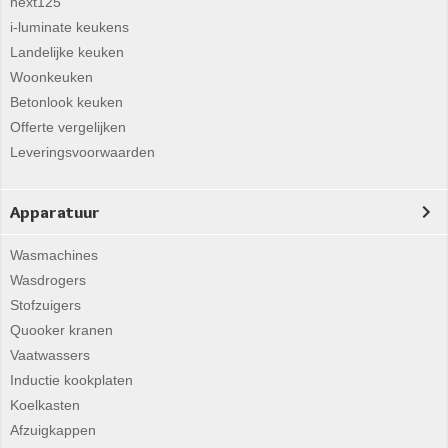
next125
i-luminate keukens
Landelijke keuken
Woonkeuken
Betonlook keuken
Offerte vergelijken
Leveringsvoorwaarden
Apparatuur
Wasmachines
Wasdrogers
Stofzuigers
Quooker kranen
Vaatwassers
Inductie kookplaten
Koelkasten
Afzuigkappen