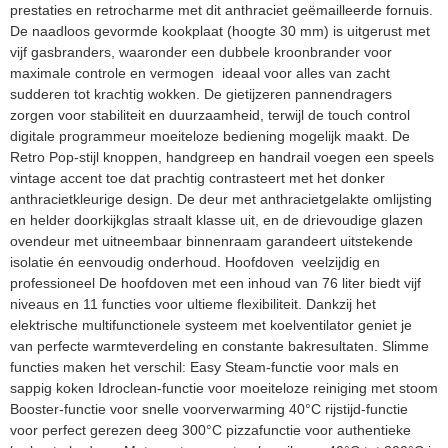
prestaties en retrocharme met dit anthraciet geëmailleerde fornuis.
De naadloos gevormde kookplaat (hoogte 30 mm) is uitgerust met
vijf gasbranders, waaronder een dubbele kroonbrander voor
maximale controle en vermogen  ideaal voor alles van zacht
sudderen tot krachtig wokken. De gietijzeren pannendragers
zorgen voor stabiliteit en duurzaamheid, terwijl de touch control
digitale programmeur moeiteloze bediening mogelijk maakt. De
Retro Pop-stijl knoppen, handgreep en handrail voegen een speels
vintage accent toe dat prachtig contrasteert met het donker
anthracietkleurige design. De deur met anthracietgelakte omlijsting
en helder doorkijkglas straalt klasse uit, en de drievoudige glazen
ovendeur met uitneembaar binnenraam garandeert uitstekende
isolatie én eenvoudig onderhoud. Hoofdoven  veelzijdig en
professioneel De hoofdoven met een inhoud van 76 liter biedt vijf
niveaus en 11 functies voor ultieme flexibiliteit. Dankzij het
elektrische multifunctionele systeem met koelventilator geniet je
van perfecte warmteverdeling en constante bakresultaten. Slimme
functies maken het verschil: Easy Steam-functie voor mals en
sappig koken Idroclean-functie voor moeiteloze reiniging met stoom
Booster-functie voor snelle voorverwarming 40°C rijstijd-functie
voor perfect gerezen deeg 300°C pizzafunctie voor authentieke