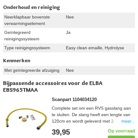
Onderhoud en reiniging
Neerklapbaar bovenste
Nee
verwarmingselement
Geïntegreerd
Ja
reinigingssysteem
Type reinigingssysteem
Easy clean emaille, Hydrolyse
Kenmerken
Met geïntegreerde afzuiging
Nee
Bijpassende accessoires voor de ELBA
EBS965TMAA
Scanpart 1104034120
Complete set om een RVS gasslang aan
te sluiten. De slang heeft een lengte van
meer...
120cm en wordt geleverd met 2
koppelstukken zodat deze in elke situatie
39,95
Op voorraad
aangesloten kan worden. De tape wordt