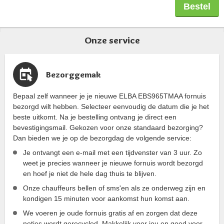
gebruikt om de schroefdraadverbinding
Bestel
veilig af te sluiten. De gehele set is Gastec
gekeurd.
Onze service
Bezorggemak
Bepaal zelf wanneer je je nieuwe ELBA EBS965TMAA fornuis
bezorgd wilt hebben. Selecteer eenvoudig de datum die je het
beste uitkomt. Na je bestelling ontvang je direct een
bevestigingsmail. Gekozen voor onze standaard bezorging?
Dan bieden we je op de bezorgdag de volgende service:
Je ontvangt een e-mail met een tijdvenster van 3 uur. Zo
weet je precies wanneer je nieuwe fornuis wordt bezorgd
en hoef je niet de hele dag thuis te blijven.
Onze chauffeurs bellen of sms'en als ze onderweg zijn en
kondigen 15 minuten voor aankomst hun komst aan.
We voeren je oude fornuis gratis af en zorgen dat deze
netjes wordt gerecycled. Makkelijk voor jou en goed voor