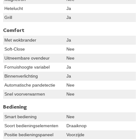
Hetelucht
Ja
Grill
Ja
Comfort
Met wokbrander
Ja
Soft-Close
Nee
Uitneembare ovendeur
Nee
Fornuishoogte variabel
Ja
Binnenverlichting
Ja
Automatische pandetectie
Nee
Snel voorverwarmen
Nee
Bediening
Smart bediening
Nee
Soort bedieningselementen
Draaiknop
Positie bedieningspaneel
Voorzijde