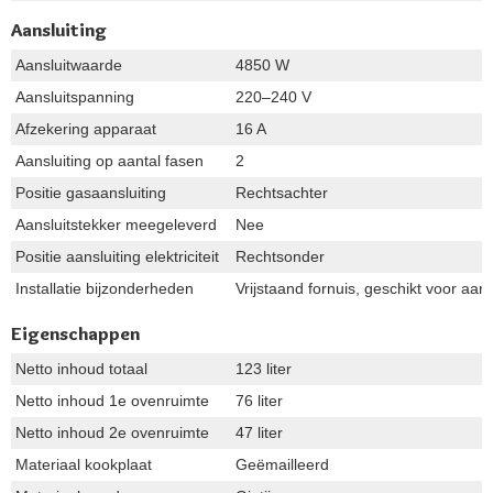
Aansluiting
Aansluitwaarde
4850 W
Aansluitspanning
220–240 V
Afzekering apparaat
16 A
Aansluiting op aantal fasen
2
Positie gasaansluiting
Rechtsachter
Aansluitstekker meegeleverd
Nee
Positie aansluiting elektriciteit
Rechtsonder
Installatie bijzonderheden
Vrijstaand fornuis, geschikt voor aar
Eigenschappen
Netto inhoud totaal
123 liter
Netto inhoud 1e ovenruimte
76 liter
Netto inhoud 2e ovenruimte
47 liter
Materiaal kookplaat
Geëmailleerd