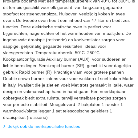
krokante bodems Met een temperatuurbereik van 40°C tot 300°C is
dit fornuis geschikt voor elk gerecht  van langzaam gegaarde
stoofpot tot steenovenpizza. Hulpover  veelzijdig koken in twee
ovens De tweede oven heeft een inhoud van 47 liter en biedt zes
functies. Deze elektrische statische oven is perfect voor
bijgerechten, nagerechten of het warmhouden van maaltijden. De
ingebouwde draaispit (rotisserie) en koelventilator zorgen voor
sappige, gelijkmatig gegaarde resultaten  ideaal voor
vleesgerechten. Temperatuurbereik: 50°C  250°C
Kookplaatconfiguratie Auxiliary burner (AUX)  voor sudderen en
lichte bereidingen Semi-rapid burner (SR)  geschikt voor dagelijks
gebruik Rapid burner (R)  krachtige vlam voor grotere pannen
Double crown burner  intens vuur voor wokken of snel koken Made
in Italy  kwaliteit die je ziet en voelt Met trots gemaakt in Italië, waar
design en vakmanschap hand in hand gaan. Een neerklapbaar
opbergvak biedt extra ruimte, terwijl verstelbare pootjes zorgen
voor perfecte stabiliteit. Meegeleverd: 2 bakplaten 1 rooster 1
warmhoud-/platte legger 1 set telescopische geleiders 1
draaispitset (rotisserie)
Bekijk ook de merkspecifieke functies