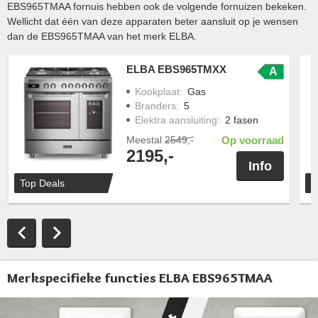
EBS965TMAA fornuis hebben ook de volgende fornuizen bekeken.
Wellicht dat één van deze apparaten beter aansluit op je wensen
dan de EBS965TMAA van het merk ELBA.
ELBA EBS965TMXX
A
Kookplaat
:
Gas
Branders
:
5
Elektra aansluiting
:
2 fasen
Meestal
2549,-
Op voorraad
2195,-
Info
Top Deals
T
Merkspecifieke functies ELBA EBS965TMAA