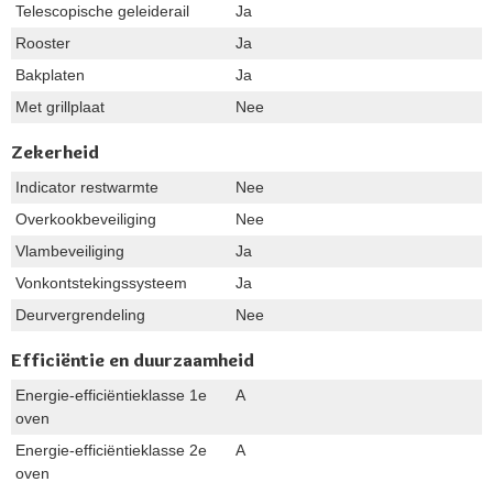
Telescopische geleiderail
Ja
Rooster
Ja
Bakplaten
Ja
Met grillplaat
Nee
Zekerheid
Indicator restwarmte
Nee
Overkookbeveiliging
Nee
Vlambeveiliging
Ja
Vonkontstekingssysteem
Ja
Deurvergrendeling
Nee
Efficiëntie en duurzaamheid
Energie-efficiëntieklasse 1e
A
oven
Energie-efficiëntieklasse 2e
A
oven