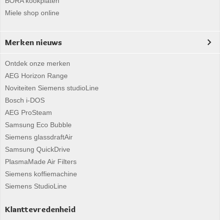
BORA kookplaten
Miele shop online
Merken nieuws
Ontdek onze merken
AEG Horizon Range
Noviteiten Siemens studioLine
Bosch i-DOS
AEG ProSteam
Samsung Eco Bubble
Siemens glassdraftAir
Samsung QuickDrive
PlasmaMade Air Filters
Siemens koffiemachine
Siemens StudioLine
Klanttevredenheid