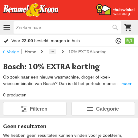
Voor
22:00
besteld, morgen in huis
9,1
Home
10% EXTRA korting
Vorige
Bosch: 10% EXTRA korting
Op zoek naar een nieuwe wasmachine, droger of koel-
vriescombinatie van Bosch? Dan is dit het perfecte moment. Alleen
meer...
op deze pagina profiteer je van
10% extra korting
bovenop onze
0
producten
toch al
laagste internetprijzen
. Kwaliteit, betrouwbaarheid én
voordeel van Bosch – speciaal voor jou geselecteerd.
Filteren
Categorie
Geen resultaten
We hebben geen resultaten kunnen vinden voor je zoekterm,